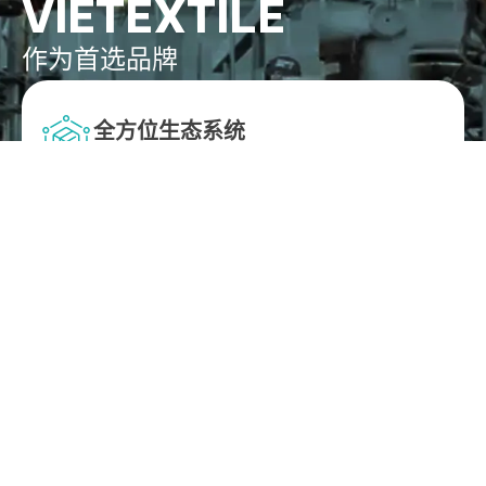
VIETEXTILE
作为首选品牌
全方位生态系统
整合配件供应、布料加工到物流自动化的完整服务
链。一站式解决方案帮助工厂优化管理成本，缩短寻
找供应商的时间。
领先技术
引领智能仓储系统（WMS、AMR机器人）及 AI 验布
机潮流。彻底杜绝人工误差，提升检索速度，实现
24 小时全天候最大化运营效能。
国际标准
所有零部件及加工流程均经过严格检验，遵循 3E 理
念（能源-环境-成本）。确保成品达到全球出口标
准。
资深专业团队