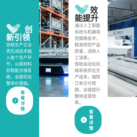
效
能提升
通过人工智能
创
系统与机器视
新引领
觉摄像技术，
协助生产企业
精准把控产品
将先进技术融
质量，消除人
入每个生产环
工误差。
节，从原材料
借助自动化机
到智能仓储系
械系统优化生
统，全面优化
产成本，缩短
整体价值链。
订单交付周
期，全面提升
查
整体运营效
看
率。
详
情
查
看
详
情