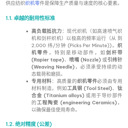
供应纺织
织机零
件是保障生产质量与速度的核心要素。
1.1. 卓越的耐用性标准
高负载抵抗力
：现代织机（如高速喷气织
机和剑杆织机）以极高的频率运行（从 到
2,000 纬/分钟 (Picks Per Minute))。
织
机零件
，特别是移动部件，如
剑杆带
(Rapier tape)
、
喷嘴 (Nozzle)
或
引纬针
(Weaving Needle)
，必须承受持续的动
态载荷和磨损。
专用材料
：高质量的
织机零件
必须由专用
材料制造，例如
工具钢 (Tool Steel)
、
钛
合金 (Titanium alloys)
或用于导纱部件
的
工程陶瓷 (engineering Ceramics)
，
以确保最佳使用寿命。
1.2. 绝对精度 (公差)