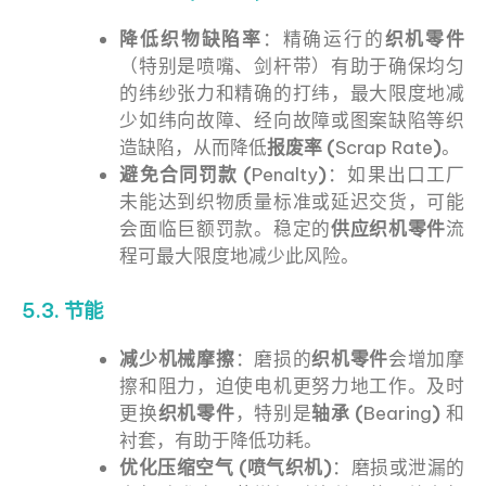
降低织物缺陷率
：精确运行的
织机零件
（特别是喷嘴、剑杆带）有助于确保均匀
的纬纱张力和精确的打纬，最大限度地减
少如纬向故障、经向故障或图案缺陷等织
造缺陷，从而降低
报废率 (
Scrap Rate
)
。
避免合同罚款 (
Penalty
)
：如果出口工厂
未能达到织物质量标准或延迟交货，可能
会面临巨额罚款。稳定的
供应织机零件
流
程可最大限度地减少此风险。
5.3. 节能
减少机械摩擦
：磨损的
织机零件
会增加摩
擦和阻力，迫使电机更努力地工作。及时
更换
织机零件
，特别是
轴承 (
Bearing
)
和
衬套，有助于降低功耗。
优化压缩空气 (喷气织机)
：磨损或泄漏的