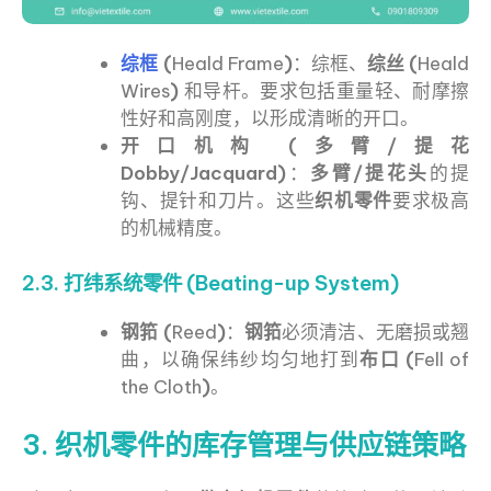
综框
(
Heald Frame
)
：综框、
综丝 (
Heald
Wires
)
和导杆。要求包括重量轻、耐摩擦
性好和高刚度，以形成清晰的开口。
开口机构 (多臂/提花
Dobby/Jacquard)
：
多臂/提花头
的提
钩、提针和刀片。这些
织机零件
要求极高
的机械精度。
2.3. 打纬系统零件 (Beating-up System)
钢筘 (
Reed
)
：
钢筘
必须清洁、无磨损或翘
曲，以确保纬纱均匀地打到
布口 (
Fell of
the Cloth
)
。
3. 织机零件的库存管理与供应链策略