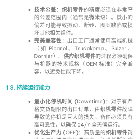
技术公差
：
织机零件
的精度必须在非常窄
的公差范围内（通常是
微米
级）。微小的
偏差可能导致振动、断纱、图案缺陷或损
坏其他相关组件。
完美兼容性
：出口工厂通常使用高端机械
（如 Picanol、Tsudakoma、Sulzer、
Dornier）。
供应织机零件
的过程必须确保
与机器的技术规格（OEM 标准）完全兼
容，以避免性能下降。
1.3. 持续运行能力
最小化停机时间 (
Downtime
)
：对于有严
格交货期限的出口订单，由
织机零件
故障
导致的停机是巨大的损失。备件必须具有
高可靠性，以确保 24/7 全天候运行。
优化生产力 (
OEE
)
：高质量的
织机零件
帮