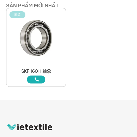
SẢN PHẨM MỚI NHẤT
轴承
SKF 16011 轴承