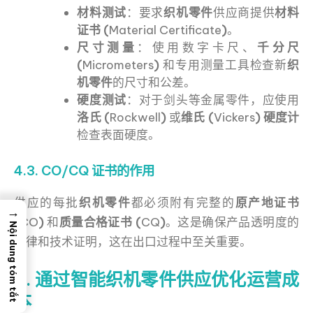
材料测试
：要求
织机零件
供应商提供
材料
证书 (
Material Certificate
)
。
尺寸测量
：使用数字卡尺、
千分尺
(
Micrometers
)
和专用测量工具检查新
织
机零件
的尺寸和公差。
硬度测试
：对于剑头等金属零件，应使用
洛氏 (
Rockwell
)
或
维氏 (
Vickers
) 硬度计
检查表面硬度。
4.3. CO/CQ 证书的作用
供应的每批
织机零件
都必须附有完整的
原产地证书
→
(
CO
)
和
质量合格证书 (
CQ
)
。这是确保产品透明度的
Nội dung tóm tắt
法律和技术证明，这在出口过程中至关重要。
5. 通过智能织机零件供应优化运营成
本