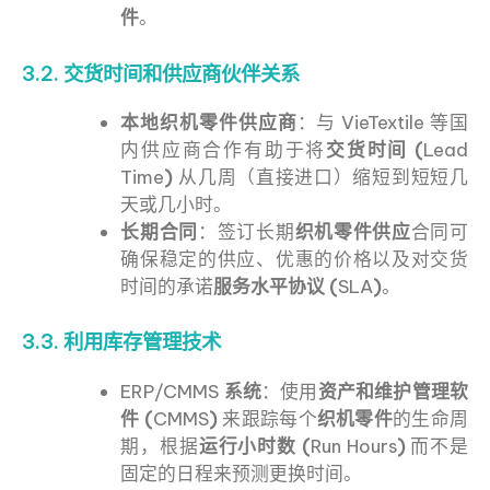
件
。
3.2. 交货时间和供应商伙伴关系
本地织机零件供应商
：与 VieTextile 等国
内供应商合作有助于将
交货时间 (
Lead
Time
)
从几周（直接进口）缩短到短短几
天或几小时。
长期合同
：签订长期
织机零件供应
合同可
确保稳定的供应、优惠的价格以及对交货
时间的承诺
服务水平协议 (
SLA
)
。
3.3. 利用库存管理技术
ERP/CMMS
系统
：使用
资产和维护管理软
件 (
CMMS
)
来跟踪每个
织机零件
的生命周
期，根据
运行小时数 (
Run Hours
)
而不是
固定的日程来预测更换时间。