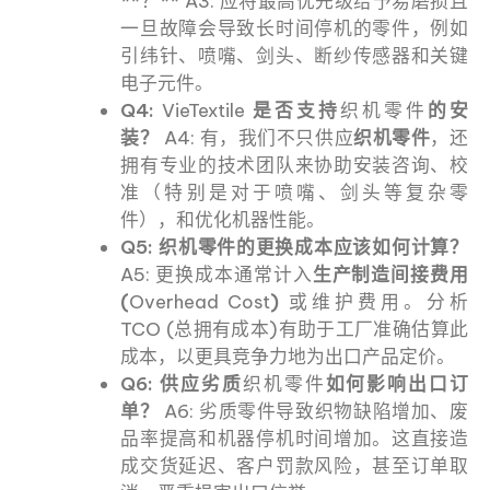
**？** A3: 应将最高优先级给予易磨损且
一旦故障会导致长时间停机的零件，例如
引纬针、喷嘴、剑头、断纱传感器和关键
电子元件。
Q4:
VieTextile
是否支持
织机零件
的安
装？
A4: 有，我们不只供应
织机零件
，还
拥有专业的技术团队来协助安装咨询、校
准（特别是对于喷嘴、剑头等复杂零
件），和优化机器性能。
Q5: 织机零件的更换成本应该如何计算？
A5: 更换成本通常计入
生产制造间接费用
(
Overhead Cost
)
或维护费用。分析
TCO (总拥有成本)有助于工厂准确估算此
成本，以更具竞争力地为出口产品定价。
Q6: 供应劣质
织机零件
如何影响出口订
单？
A6: 劣质零件导致织物缺陷增加、废
品率提高和机器停机时间增加。这直接造
成交货延迟、客户罚款风险，甚至订单取