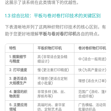
这展示了该系统在此类情境下的优越性。
1.3 综合比较：平板与卷对卷打印技术的关键区别
下表清晰地并列了这两种织物打印技术的核心区别，有
助于您更好地理解
平板与卷对卷打印机
各自的特点。
特性
平板织物打印机
卷对卷织物打印机
1. 图案细节
高 (非常适合复杂精
中 (适合一般用途)
与精度
细设计)
2. 打印速度
慢 (更注重打印精度)
快 (为高产量设计)
3. 是否适合
不理想 (更适合定制
理想 (适合大订单)
大规模生产
或小批量)
4. 兼容的织
非常多样 (棉、丝、
范围广 (涤纶、篷布
物类型
厚帆布等)
合成纤维)
5. 主要应用
高端时尚、豪华家
广告横幅、活动背景
领域
纺、定制艺术品
批量纺织品