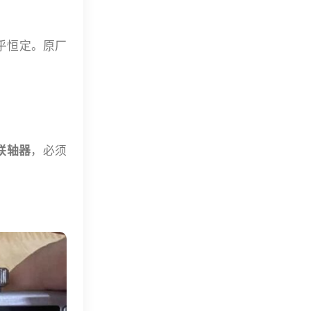
乎恒定。原厂
联轴器
，必须