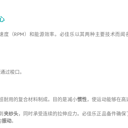
心
速度（RPM）和能源效率。必佳乐以其两种主要技术而闻
梭通过梭口。
超耐用的复合材料制成。目的是减小
惯性
，使运动能够在高
到
夹纱头
，同时承受连续的拉伸应力。必佳乐正品备件确保
的
振动
。