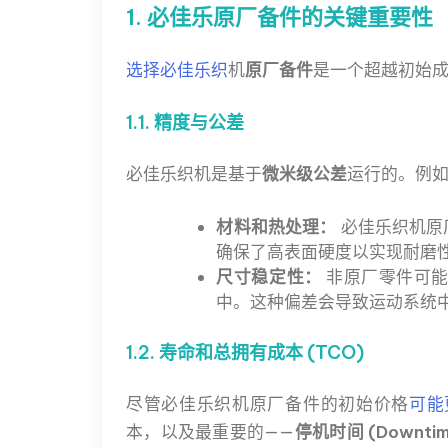
1. 必佳乐原厂备件的关键重要性
选择必佳乐织
机
原厂备件
是一个超越初始
1.1. 精度与公差
必佳乐织机是基于
微米级公差
运行的。例
材料和热处理：
必佳乐织机原
确保了高表面硬度以实现耐磨
尺寸稳定性：
非原厂零件可能
中。这种偏差会导致运动系统
1.2. 寿命和总拥有成本 (TCO)
尽管必佳乐织机原厂备件的初始价格
可能
本，以及最重要的——
停机时间 (Downtim