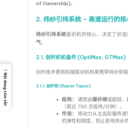
of Ownership)
。
2. 纬纱引纬系统 – 高速运行的核
纬纱引纬系统
是织机的核心，决定了织造
气
。
2.1. 剑杆织机备件 (OptiMax, GTMax)
→
剑杆技术使用机械驱动机构来携带纬纱穿
Nội dung tóm tắt
2.1.1. 剑杆带 (Rapier Tapes)
结构：
通常由
碳纤维
或超轻、
（高达 750 次投纬/分钟）。
作用：
将动力从主齿轮箱传递
的弹性和刚度，防止影响夹纱