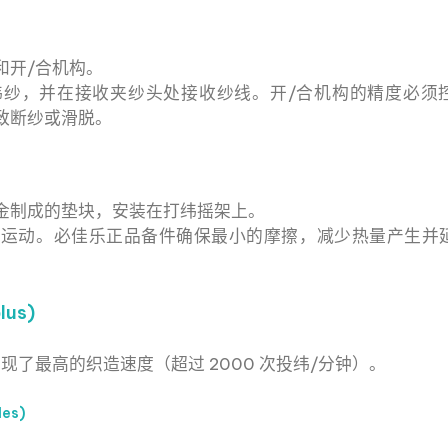
和开/合机构。
纱，并在接收夹纱头处接收纱线。开/合机构的精度必须
导致断纱或滑脱。
金制成的垫块，安装在打纬摇架上。
运动。必佳乐正品备件确保最小的摩擦，减少热量产生并
lus)
现了最高的织造速度（超过 2000 次投纬/分钟）。
les)