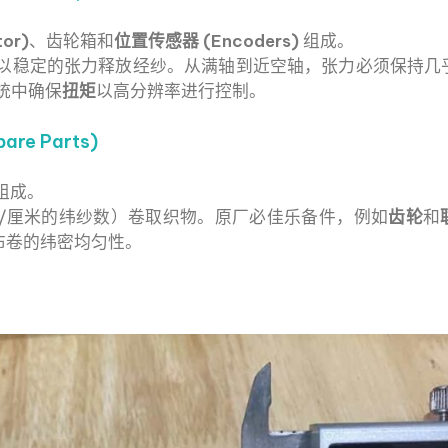
or)
、齿轮箱和
位置传感器 (Encoders)
组成。
以稳定的张力释放经纱。从满轴到近空轴，张力必须保持几
系统中确保
扭矩
以高分辨率进行控制。
are Parts)
组成。
/厘米的纬纱数）卷取织物。原厂必佳乐备件，例如
齿轮
和
布卷的纬密均匀性。