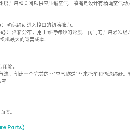
速度开启和关闭以供应压缩空气。
喷嘴
是设计有精确空气动
)：
确保纬纱进入梭口的初始推力。
es)：
沿筘分布，用于维持纬纱的速度。阀门的开启必须经
气织机最大的运营成本。
专用筘。
流，创建一个完美的**“空气隧道”**来托举和输送纬纱。
效率。
平面度。
re Parts)