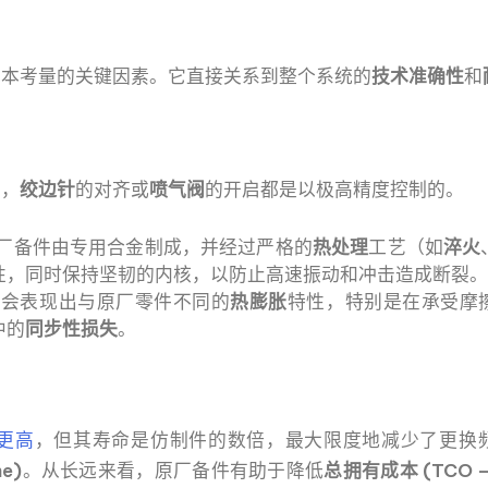
成本考量的关键因素。它直接关系到整个系统的
技术准确性
和
如，
绞边针
的对齐或
喷气阀
的开启都是以极高精度控制的。
厂备件由专用合金制成，并经过严格的
热处理
工艺（如
淬火
性，同时保持坚韧的内核，以防止高速振动和冲击造成断裂
会表现出与原厂零件不同的
热膨胀
特性，特别是在承受摩
中的
同步性损失
。
更高
，但其寿命是仿制件的数倍，最大限度地减少了更换
e)
。从长远来看，原厂备件有助于降低
总拥有成本 (TCO – T