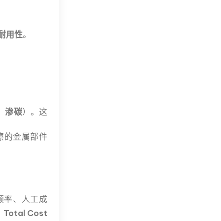
耐用性
。
、
渗碳
）。这
。
擦的金属部件
频率、人工成
otal Cost