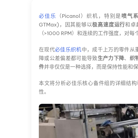
必佳乐
（Picanol）织机，特别是
喷气
GTMax)，因其能够以
极高速度运行
和卓
（>1000 RPM）和连续的工作强度，对
在现代
必佳乐织机
中，成千上万的零件从
障或公差偏差都可能导致
生产力下降
、
织
件
并非仅仅是一种选择，而是保持性能和
本文将分析必佳乐核心备件组的详细结构
性。