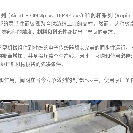
系列
(Airjet – OMNIplus, TERRYplus) 和
剑杆系列
(Rapier
越的灵活性而被视为全球纺织工业的支柱。然而，这种极
每个零部件的
精度、材料和耐磨性
都提出了严苛的要求。
重型机械组件到敏感的电子传感器都以完美的同步性运行。
物疵点增加
，甚至损坏整个生产线。因此，采购和使用
必佳
保护巨额机械投资的
先决条件
。
和作用，阐明在当今竞争激烈的制造环境中，使用原厂备