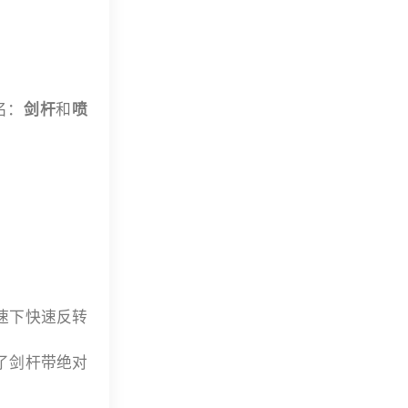
名：
剑杆
和
喷
速下快速反转
了剑杆带绝对