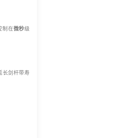
控制在
微秒
级
延长剑杆带寿