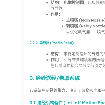
结构：
电磁控制阀
，以极快的
气导管。
作用：
主喷嘴 (Main Nozzle
辅喷嘴 (Relay Nozzl
以优化
耗气量
——喷
2.2.2. 异形筘 (Profile Reed)
结构：
带有定制设计的
气道
的
作用：
引导来自辅喷嘴的压缩气
划痕或磨损都会降低空气引导
3. 经纱送经/卷取系统
该系统控制
经纱张力
，决定了织物密度和
3.1. 送经机构备件 (Let-off Motion Spa