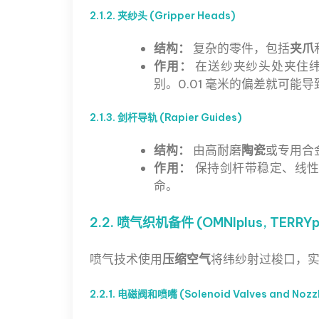
2.1.2. 夹纱头 (Gripper Heads)
结构：
复杂的零件，包括
夹爪
作用：
在送纱夹纱头处夹住纬
别。0.01 毫米的偏差就可能
2.1.3. 剑杆导轨 (Rapier Guides)
结构：
由高耐磨
陶瓷
或专用合
作用：
保持剑杆带稳定、线性
命。
2.2. 喷气织机备件 (OMNIplus, TERRYp
喷气技术使用
压缩空气
将纬纱射过梭口，实
2.2.1. 电磁阀和喷嘴 (Solenoid Valves and Nozz