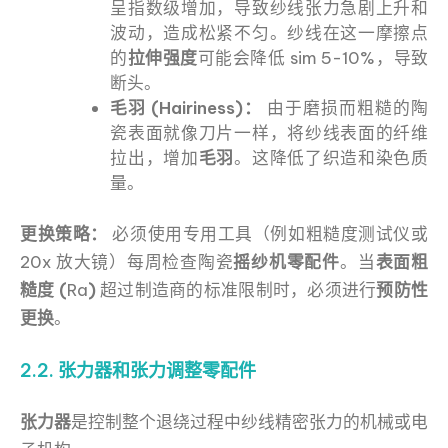
呈指数级增加，导致纱线张力急剧上升和
波动，造成松紧不匀。纱线在这一摩擦点
的
拉伸强度
可能会降低 sim 5-10%，导致
断头。
毛羽 (Hairiness)：
由于磨损而粗糙的陶
瓷表面就像刀片一样，将纱线表面的纤维
拉出，增加
毛羽
。这降低了织造和染色质
量。
更换策略：
必须使用专用工具（例如粗糙度测试仪或
20x 放大镜）每周检查陶瓷
摇纱机零配件
。当
表面粗
糙度 (
Ra
)
超过制造商的标准限制时，必须进行
预防性
更换
。
2.2. 张力器和张力调整零配件
张力器
是控制整个退绕过程中纱线精密张力的机械或电