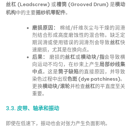
丝杠 (Leadscrew)
或
槽筒 (Grooved Drum)
是
横动
机构
中的主要
摇纱机零配件
。
磨损原因：
棉绒/纤维灰尘与干燥的润滑
剂结合形成高度磨蚀性的混合物。缺乏定
期润滑或使用错误的润滑剂会导致
丝杠
快
速磨损，尤其是在换向点。
后果：
磨损的
丝杠
或
横动块/指
会导致横
向运动不均匀，在纱束上产生
局部纱线集
中点
。这是
筒子缺陷
的直接原因，并导致
染色过程中出现
色斑 (dye patchiness)
。
更换
横动块/滚轮
并检查
丝杠
的平直度至关
重要。
3.3. 皮带、轴承和振动
即使在低速下，振动也会对张力产生负面影响。