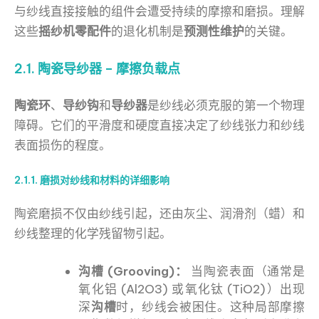
与纱线直接接触的组件会遭受持续的摩擦和磨损。理解
这些
摇纱机零配件
的退化机制是
预测性维护
的关键。
2.1. 陶瓷导纱器 – 摩擦负载点
陶瓷环
、
导纱钩
和
导纱器
是纱线必须克服的第一个物理
障碍。它们的平滑度和硬度直接决定了纱线张力和纱线
表面损伤的程度。
2.1.1. 磨损对纱线和材料的详细影响
陶瓷磨损不仅由纱线引起，还由灰尘、润滑剂（蜡）和
纱线整理的化学残留物引起。
沟槽 (Grooving)：
当陶瓷表面（通常是
氧化铝 (Al2O3) 或氧化钛 (TiO2)）出现
深
沟槽
时，纱线会被困住。这种局部摩擦