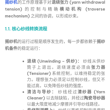
摇纱机
的工作原理基于对
退绕张力 (yarn withdrawal
tension)
的控制与精确
横动机构 (traverse
mechanism)
之间的协调，以形成纱束。
1.1. 核心纱线转换流程
摇纱机
的运行过程是顺序发生的，每一步都依赖于
摇纱
机备件
的稳定运行：
退绕 (Unwinding – 供纱)：
纱线从供纱
筒子上退出。退绕速度必须由
张力器
(Tensioner)
系统控制，以维持稳定的张
力。理想张力必须足以控制纱线，但又不
能过高，以免降低纱线的强度。
清洁与导纱：
纱线经过
清纱器 (Yarn
Cleaner)
以去除缺陷，并经过
陶瓷导纱器
以最大限度地减少摩擦并引导纱线路径。