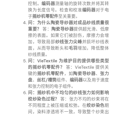
控制。
编码器
测量轴的旋转次数并将其转
换为长度信号。检查和校准
编码器
对于电
子
摇纱机零配件
至关重要。
问：为什么陶瓷导纱器对成品纱线质量很
重要？
答：
陶瓷导纱器
提供超光滑、低摩
擦的表面。如果它们被刮伤，摩擦力会增
加，导致局部
纱线张力尖峰
并损坏纱线表
面，从而导致断头和
毛羽
增加，降低整体
纱线质量。
问：VieTextile 为维护目的提供哪些类型
的摇纱机零配件？
答：VieTextile 提供关
键的
摇纱机零配件
，如
陶瓷导纱器
、
张力
盘
、
丝杠/槽筒
组件、
编码器
以及用于速度
和张力控制的电子组件。
问：摇纱机中不均匀的纱线张力如何影响
绞纱染色过程？
答：张力不均的纱束将在
不同程度上被压缩或松弛。在
绞纱染色
期
间，染料渗透将不一致，导致整个纱束出