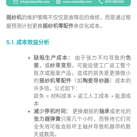
摇纱机
的维护策略不仅仅是故障后的维修，而是通过根
据预测计划更换
摇纱机零配件
来优化成本。
5.1. 成本效益分析
缺陷生产成本：
由于张力不均导致的
色
差
，或
纱束变形
，可能迫使工厂返工整个
批次或报废产品，造成的损失是更换微小
的
摇纱机零配件
（如
陶瓷导纱器
）成本的
许多倍。公式如下：
损失 = 材料成本 + 返工人工成本 + 能源成
本
减少停机时间：
更换磨损的
轴承
或老化的
张力器弹簧
只需几个小时，而等待它们完
全失效可能会损坏主轴并导致机器停机数
天或数周。