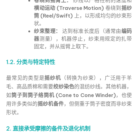
卷绕到摇臂上：
纱线以严格控制的速度和
横动运动 (Traverse Motion)
卷绕到
摇纱
筒 (Reel/Swift)
上，以形成均匀的纱束形
状。
纱束整理：
达到标准长度后（通常由
编码
器
测量），机器停止，纱束用规定的扎带
固定，并从摇臂上取下。
1.2. 分类与特定特性
最常见的类型是
摇纱机
（转换为纱束），广泛用于羊
毛、高品质棉和需要
绞纱染色
的混纺纱线。其他机器，
如
筒子到筒子络筒机 (Cone to Cone Winder)
，也使
用许多类似的
摇纱机备件
，但侧重于筒子密度而非纱束
形状。
2. 直接承受摩擦的备件及退化机制