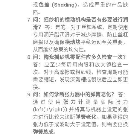
现
色差 (Shading)
，造成严重的产品缺
陷。
问：摇纱机的横动机构是否有必要进行润
滑？
答：是的。对于
丝杠
系统，定期使用
专用润滑脂润滑对于减少摩擦、防止
丝杠
磨损以及确保
横动块
平稳运动至关重要，
从而维持
纱束
的均匀性。
问：陶瓷摇纱机零配件应多久检查一次？
答：应至少每周用肉眼和放大镜检查一
次。对于高摩擦或粗纱线，检查周期可能
需要缩短，发现深
沟槽
或裂纹后应立即更
换。
问：如何诊断张力器中的弹簧老化？
答：
通过使用
张力计
测量实际张力
(left(T\right)) 并将其与机器上设定的张
力进行比较来诊断
弹簧老化
。如果测得的
张力低于或波动大于设定值，则需要更换
弹簧总成
。