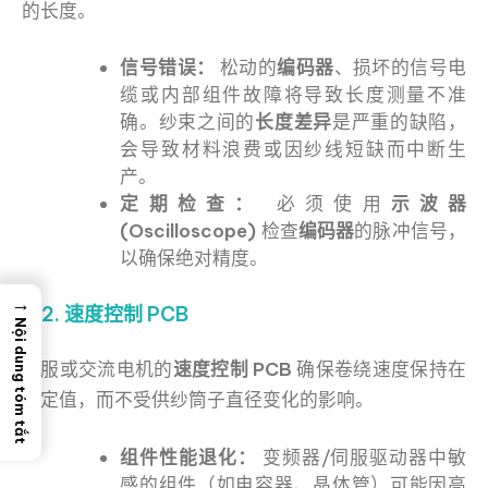
的长度。
信号错误：
松动的
编码器
、损坏的信号电
缆或内部组件故障将导致长度测量不准
确。纱束之间的
长度差异
是严重的缺陷，
会导致材料浪费或因纱线短缺而中断生
产。
定期检查：
必须使用
示波器
(Oscilloscope)
检查
编码器
的脉冲信号，
以确保绝对精度。
→
4.2. 速度控制 PCB
Nội dung tóm tắt
伺服或交流电机的
速度控制 PCB
确保卷绕速度保持在
设定值，而不受供纱筒子直径变化的影响。
组件性能退化：
变频器/伺服驱动器中敏
感的组件（如电容器、晶体管）可能因高