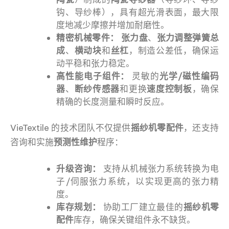
钩、导纱棒），具有超光滑表面，最大限
度地减少摩擦并增加耐磨性。
精密机械零件：
张力盘
、
张力调整弹簧总
成
、
横动块
和
丝杠
，制造公差低，确保运
动平稳和张力稳定。
高性能电子组件：
灵敏的
光学/磁性编码
器
、
断纱传感器
和更换
速度控制板
，确保
精确的长度测量和瞬时反应。
VieTextile 的技术团队不仅提供
摇纱机零配件
，还支持
咨询和实施
预测性维护
程序：
升级咨询：
支持从机械张力系统转换为电
子/伺服张力系统，以实现更高的张力精
度。
库存规划：
协助工厂建立最佳的
摇纱机零
配件
库存，确保关键组件永不缺货。