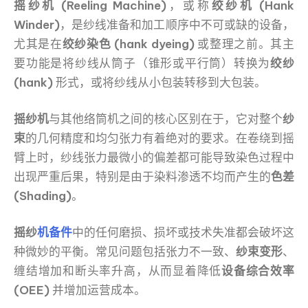
摇纱机 (Reeling Machine)
，或称
绞纱机 (Hank
Winder)
，是纱线准备和加工顺序中不可或缺的设备，
尤其是在
绞纱染色 (hank dyeing)
或整理之前。其主
要功能是将纱线从筒子（锥形或平行筒）转换为
绞纱
(hank)
形式，或将纱线从小包装转移到大包装。
摇纱机
与其他络筒机之间的核心区别在于，它对整个
纱
束
的几何精度和均匀张力有着绝对的要求。在卷绕到摇
臂上时，纱线张力最微小的偏差都可能导致染色过程中
出现严重后果，特别是由于染料渗透不均而产生的
色差
(Shading)
。
摇纱
机备件
中的任何磨损、损坏或技术失准都会破坏这
种微妙的平衡。常见问题包括张力不一致、
纱束变形
、
缠结增加和断头率升高，从而显着降低
设备综合效率
(OEE)
并增加运营成本。