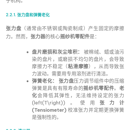
子机构。
2.2.1. 张力盘和弹簧老化
张力盘
（通常由不锈钢或陶瓷制成）产生固定的摩擦
力。然而，
张力器
的核心
摇纱机零配件
是：
盘片磨损和灰尘堆积：
被棉绒、蜡或油污
染的盘片，或磨损不均匀的盘片，会导致
摩擦力不稳定（
粘滑摩擦
），从而导致张
力波动。需要用专用溶剂进行清洁。
弹簧老化：
张力盘
压力调节组件中的压缩
弹簧是具有有限寿命的
摇纱机零配件
。
老
化
会降低其弹性，无法维持设定的张力
(left(T\right))。使用
张力计
(Tensiometer)
校准张力并定期更换弹簧
是强制性的。