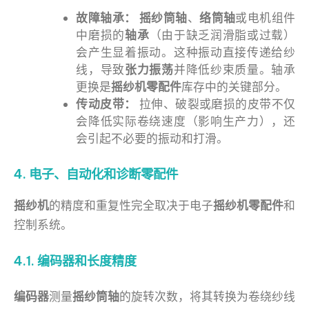
故障轴承：
摇纱筒轴
、
络筒轴
或电机组件
中磨损的
轴承
（由于缺乏润滑脂或过载）
会产生显着振动。这种振动直接传递给纱
线，导致
张力振荡
并降低纱束质量。轴承
更换是
摇纱机零配件
库存中的关键部分。
传动皮带：
拉伸、破裂或磨损的皮带不仅
会降低实际卷绕速度（影响生产力），还
会引起不必要的振动和打滑。
4. 电子、自动化和诊断零配件
摇纱机
的精度和重复性完全取决于电子
摇纱机零配件
和
控制系统。
4.1. 编码器和长度精度
编码器
测量
摇纱筒轴
的旋转次数，将其转换为卷绕纱线