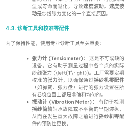
温或寿命而退化，导致
速度波动
。
速度波
动
是纱线张力变化的一个直接原因。
4.3. 诊断工具和校准零配件
为了保持性能，使用专业诊断工具至关重要：
张力计 (Tensiometer)：
这是不可或缺的
设备。它有助于测量过程中各个点的实际
纱线张力 (\left(T\right))。工厂需要定期
校准的
张力计
，以确保通过
摇纱机零配件
（如弹簧、张力盘）进行的张力设置在所
有卷绕位置上都是准确和均匀的。
振动计 (Vibration Meter)：
有助于检测
摇纱筒轴
轴承故障或不平衡的早期迹象，
从而在发生重大故障之前进行
摇纱机零配
件
的预防性更换。