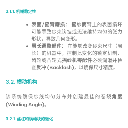
3.1.1. 机械稳定性
表面/摇臂磨损：
摇纱筒
臂上的表面损坏
可能导致纱束钩挂或无法维持均匀的张力
形状，导致几何变形。
周长调整部件：
在能够改变纱束尺寸（周
长）的机器中，控制此变化的锁定机制、
齿轮或凸轮式
摇纱机零配件
必须润滑并检
查
反冲 (Backlash)
，以确保尺寸精度。
3.2. 横动机构
该系统确保纱线均匀分布并创建最佳的
卷绕角度
(Winding Angle)
。
3.2.1. 丝杠和横动块的退化