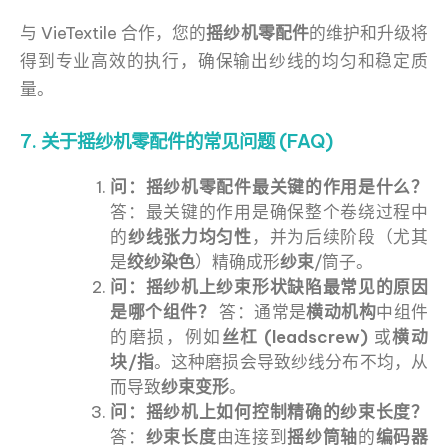
与 VieTextile 合作，您的
摇纱机零配件
的维护和升级将
得到专业高效的执行，确保输出纱线的均匀和稳定质
量。
7. 关于摇纱机零配件的常见问题 (FAQ)
问：摇纱机零配件最关键的作用是什么？
答：最关键的作用是确保整个卷绕过程中
的
纱线张力均匀性
，并为后续阶段（尤其
是
绞纱染色
）精确成形
纱束
/筒子。
问：摇纱机上纱束形状缺陷最常见的原因
是哪个组件？
答：通常是
横动机构
中组件
的磨损，例如
丝杠 (leadscrew)
或
横动
块/指
。这种磨损会导致纱线分布不均，从
而导致
纱束变形
。
问：摇纱机上如何控制精确的纱束长度？
答：
纱束长度
由连接到
摇纱筒轴
的
编码器