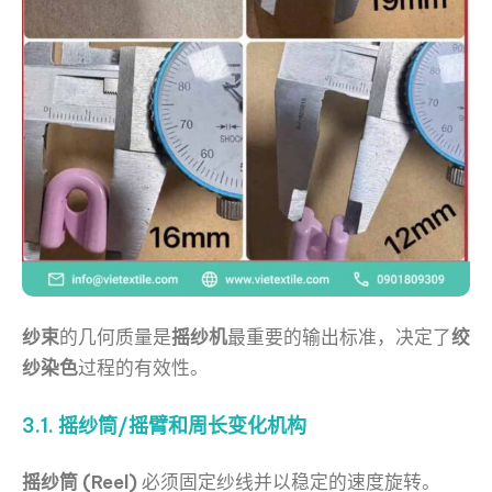
纱束
的几何质量是
摇纱机
最重要的输出标准，决定了
绞
纱染色
过程的有效性。
3.1. 摇纱筒/摇臂和周长变化机构
摇纱筒 (Reel)
必须固定纱线并以稳定的速度旋转。