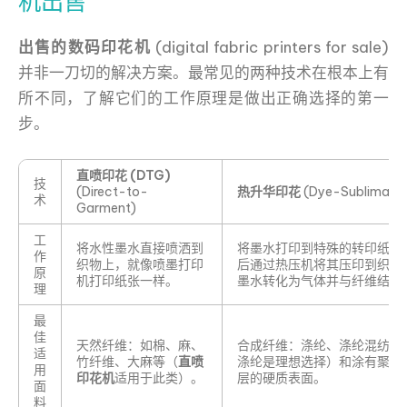
机出售
出售的数码印花机
(digital fabric printers for sale)
并非一刀切的解决方案。最常见的两种技术在根本上有
所不同，了解它们的工作原理是做出正确选择的第一
步。
直喷印花 (DTG)
技
(Direct-to-
热升华印花
(Dye-Sublimatio
术
Garment)
工
将水性墨水直接喷洒到
将墨水打印到特殊的转印纸上
作
织物上，就像喷墨打印
后通过热压机将其压印到织物
原
机打印纸张一样。
墨水转化为气体并与纤维结合
理
最
佳
天然纤维：如棉、麻、
合成纤维：涤纶、涤纶混纺（1
适
竹纤维、大麻等（
直喷
涤纶是理想选择）和涂有聚合
用
印花机
适用于此类）。
层的硬质表面。
面
料