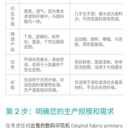
印
柔软、透气，因为墨水
花
几乎无手感；墨水成为面料的
渗透到纤维中，与面料
手
分，不改变面料原有质感。
融为一体。
感
理
T 恤、连帽衫、帆布
想
运动服、旗帜、横幅、马克杯
包、童装、个性化服装
产
板、高性能服装。
定制。
品
环保水性墨水，亲肤舒
优
色彩鲜艳，图案清晰，色牢度
适，适用于小批量和个
势
耐洗耐晒，适用于大规模生产
性化定制。
仅适用于天然纤维，对
劣
仅适用于涤纶或涤纶含量高及
深色面料需要预处理，
势
材料，不适合天然纤维。
生产速度相对较慢。
第 2 步：明确您的生产规模和需求
在考虑任何
出售的数码印花机
(digital fabric printers