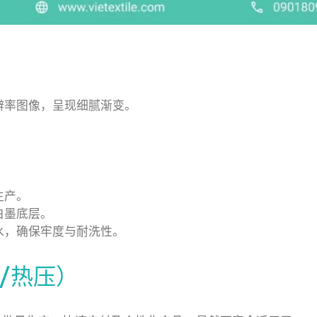
。
辨率图像，呈现细腻渐变。
。
生产。
白墨底层。
水，确保牢度与耐洗性。
/热压）