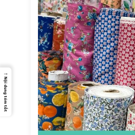
→
Nội dung tóm tắt