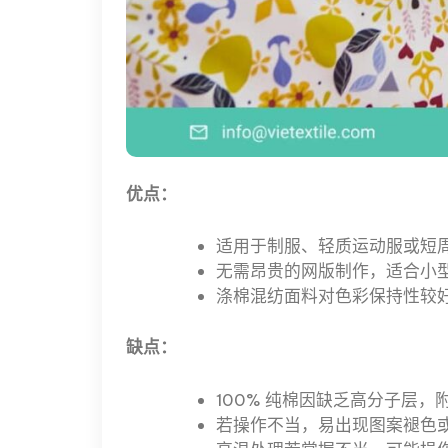
优点：
适用于制服、轻质运动服或短
无需昂贵的网版制作，适合小
涤棉混纺面料对色彩保持性较
缺点：
100% 纯棉因缺乏高分子层，
若操作不当，易出现图案褪色