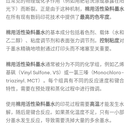
过常见的物理或化学作用（例如用肥皂洗涤或暴露在阳
光下）而断裂。正是由于这种机制，
棉用活性染料墨水
在所有现有数码印花技术中提供了
最高的色牢度
。
棉用活性染料墨水
的基本成分包括着色剂、载体（水和
乙二醇）、粘度调节剂和表面张力调节剂。
控制粘度
对
于墨水精确地喷射通过打印头而不堵塞至关重要。
棉用活性染料墨水
通常被分为不同的化学组，例如乙烯
基砜（Vinyl Sulfone, VS）或一氯三嗪（Monochloro-
triazinyl, MCT）。每个组具有不同的反应速度和键合
特性，需要在预处理和蒸化过程中进行微调。
使用
棉用活性染料墨水
的印花过程需要
高温
才能发生水
解，随后是键合反应。如果蒸化温度不足，只有一小部
分墨水发生反应，导致需要洗掉大量的多余墨水。