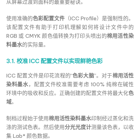
从屏幕过渡到面料的最重要秘诀。
使用准确的
色彩配置文件
（ICC Profile）是强制性的。
该配置文件有助于打印机理解如何将设计文件中的
RGB 或 CMYK 颜色值转换为打印头喷出的
棉用活性染
料墨水
的实际量。
3.1. 校准 ICC 配置文件以实现鲜艳色彩
ICC 配置文件是印花流程的“
色彩大脑
”。对于
棉用活性
染料墨水
，配置文件校准需要考虑 100% 纯棉在碱性
环境中的吸收和反应。正确创建的配置文件将最大化
色
域
。
制档过程始于使用
棉用活性染料墨水
印制经过蒸化和洗
涤的测试色表。然后使用
分光光度计
测量该色表，以收
集 Lab* 颜色数据。