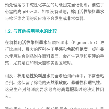
预处理溶液中碱性化学品的功能团充当催化剂，创造了
必需的
高 pH
环境。如果没有碱剂，
棉用活性染料墨水
与棉纤维之间的反应将不会发生或非常微弱。
1.2. 与其他棉用墨水的比较
在将
棉用活性染料墨水
与颜料墨水（Pigment Ink）进
行比较时，最大的区别在于
手感
和
色彩鲜艳度
。颜料墨
水使用粘合剂粘附在面料表面，会产生更厚和更硬的手
感，尤其是在印制大面积实色区域时。
相反，
棉用活性染料墨水
完全渗透到纤维中，不需要粘
合剂。这保留了棉花的
天然柔软度、悬垂性和透气性
。
这是生产对舒适度要求最高的
高端服装
时的决定性因
素。