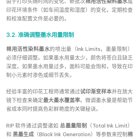
由于打印头随时间的变化、新批次
棉用活性染料墨水
或
印花环境条件（如车间温度和湿度）的变化，定期检查
和校准配置文件是必要的。
3.2. 准确调整墨水用量限制
棉用活性染料墨水
的喷出量（Ink Limits，墨量限制）
必须仔细调整。如果墨水用量太少，颜色将苍白且缺乏
深度。如果墨水用量过多，面料可能会饱和，导致在印
制小元素时渗色或细节丢失。
经验丰富的印花工程师通常通过
试印渐变样本
并在放大
镜下检查来确定
最大墨水覆盖率
。微调墨水量是帮助节
省成本同时提高色彩鲜艳度的关键秘诀。
RIP 软件通过调整诸如
总墨量限制
（Total Ink Limit）
和
黑墨生成
（Black Ink Generation）等参数来控制
棉