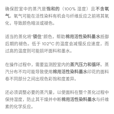
确保腔室中的蒸汽是
饱和的
（100% 湿度）且
不含氧
气
。氧气可能在活性染料有机会与纤维反应之前将其氧
化，导致颜色暗淡或褪色。
适当的蒸化将“
锁住
”颜色，帮助
棉用活性染料墨水
抵御
后期的褪色。低于 102°C 的温度会减慢反应速度，而
过高的温度则可能损坏面料和墨水。
在操作过程中，需要监测腔室内的
蒸汽压力和循环
。蒸
汽分布不均可能导致使用
棉用活性染料墨水
印花的面料
卷不同部分之间出现色彩饱和度差异。
还必须调整必要的蒸汽量，以使面料在整个蒸化过程中
保持湿度，防止其干燥并中断
棉用活性染料墨水
与纤维
素的化学反应。