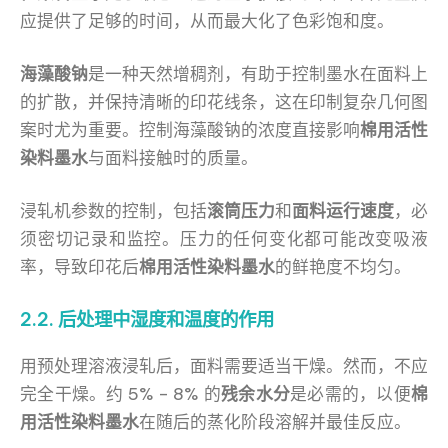
应提供了足够的时间，从而最大化了色彩饱和度。
海藻酸钠
是一种天然增稠剂，有助于控制墨水在面料上
的扩散，并保持清晰的印花线条，这在印制复杂几何图
案时尤为重要。控制海藻酸钠的浓度直接影响
棉用活性
染料墨水
与面料接触时的质量。
浸轧机参数的控制，包括
滚筒压力
和
面料运行速度
，必
须密切记录和监控。压力的任何变化都可能改变吸液
率，导致印花后
棉用活性染料墨水
的鲜艳度不均匀。
2.2. 后处理中湿度和温度的作用
用预处理溶液浸轧后，面料需要适当干燥。然而，不应
完全干燥。约 5% – 8% 的
残余水分
是必需的，以便
棉
用活性染料墨水
在随后的蒸化阶段溶解并最佳反应。