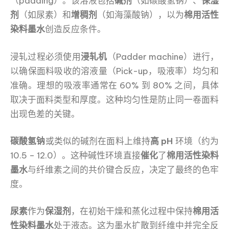
（padding）。该溶液包括
碱剂
（如碳酸氢钠）、
保湿
剂
（如尿素）和
增稠剂
（如海藻酸钠），以为
棉用活性
染料墨水
创造反应条件。
浸轧过程必须使用
浸轧机
（Padder machine）进行，
以确保面料吸收的溶液量（Pick-up，吸液率）均匀和
准确。理想的吸液率通常在 60% 到 80% 之间，具体
取决于面料类型和厚度。这种均匀性是防止同一卷面料
出现色差的关键。
碳酸氢钠
或类似的碱剂在面料上维持
高 pH
环境（约为
10.5 – 12.0）。这种碱性环境直接
催化
了
棉用活性染料
墨水
与纤维素之间的共价键合反应，决定了最终的色牢
度。
尿素
作为
保湿剂
，在初始干燥和蒸化过程中保持
棉用活
性染料墨水
处于液态。这为墨水扩散到纤维中并完全反