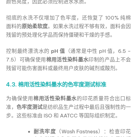
颜色亮度，因此必须控制进水水质。
彻底的水洗不仅增加了色牢度，还恢复了 100% 纯棉
面料的
原始柔软度
。如果水洗过程不够有效，面料会因
残留的预处理化学品而保持僵硬和干燥的手感。
控制最终漂洗水的
pH 值
（通常是中性 pH 值，6.5 –
7.5）可确保使用
棉用活性染料墨水
印制的产品上不会
残留可能伤害面料或最终用户皮肤的碱剂或酸剂。
4.3. 棉用活性染料墨水的色牢度测试标准
为确保使用
棉用活性染料墨水
的印花质量符合出口标
准，
色牢度测试
是纺织品生产过程中最后且强制性的一
步。这些标准由 ISO 和 AATCC 等国际组织制定。
耐洗牢度
（Wash Fastness）：检查印花