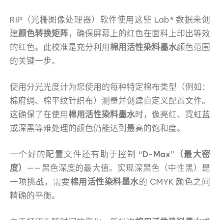
RIP（光栅图像处理器）软件使用这些 Lab* 数据来创
建
颜色转换矩阵
，确保屏幕上的红色在面料上印出等效
的红色。此校准是充分利用
棉用活性染料墨水
颜色范围
的关键一步。
使用分光光度计为您使用的每种特定棉布类型（例如：
棉府绸、棉平纹针织布）测量并创建自定义配置文件。
这确保了在使用
棉用活性染料墨水
时，像亮红、霓虹蓝
或深黑等难处理的颜色仍能达到最高的饱和度。
一个好的配置文件还有助于控制
“D-Max”（最大密
度）
——黑色深度的最大值。实现深黑色（中性黑）是
一项挑战，需要
棉用活性染料墨水
的 CMYK 颜色之间
精确的平衡。