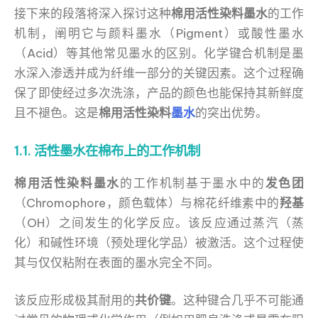
接下来的段落将深入探讨这种
棉用活性染料墨水
的工作
机制，阐明它与颜料墨水（Pigment）或酸性墨水
（Acid）等其他常见墨水的区别。化学键合机制是墨
水深入渗透并成为纤维一部分的关键因素。这个过程确
保了即使经过多次洗涤，产品的颜色也能保持其新鲜度
且不褪色。这是
棉用活性染料
墨水
的突出优势。
1.1. 活性墨水在棉布上的工作机制
棉用活性染料墨水
的工作机制基于墨水中的
发色团
（Chromophore，颜色载体）与棉花纤维素中的
羟基
（OH）之间发生的化学反应。该反应通过蒸汽（蒸
化）和碱性环境（预处理化学品）被激活。这个过程使
其与仅仅粘附在表面的墨水完全不同。
该反应形成极其耐用的
共价键
。这种键合几乎不可能通