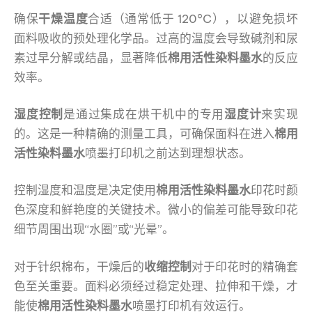
确保
干燥温度
合适（通常低于 120°C），以避免损坏
面料吸收的预处理化学品。过高的温度会导致碱剂和尿
素过早分解或结晶，显著降低
棉用活性染料墨水
的反应
效率。
湿度控制
是通过集成在烘干机中的专用
湿度计
来实现
的。这是一种精确的测量工具，可确保面料在进入
棉用
活性染料墨水
喷墨打印机之前达到理想状态。
控制湿度和温度是决定使用
棉用活性染料墨水
印花时颜
色深度和鲜艳度的关键技术。微小的偏差可能导致印花
细节周围出现“水圈”或“光晕”。
对于针织棉布，干燥后的
收缩控制
对于印花时的精确套
色至关重要。面料必须经过稳定处理、拉伸和干燥，才
能使
棉用活性染料墨水
喷墨打印机有效运行。