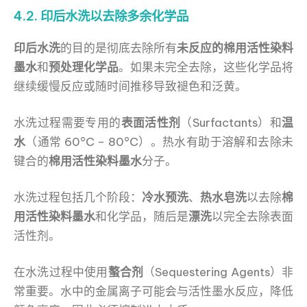
4.2. 印后水洗以去除多余化学品
印后水洗
的目的是彻底去除所有
未反应的棉用活性染料
墨水
和
预处理化学品
。如果未完全去除，这些化学品将
继续缓慢反应或随时间推移导致褪色和泛黄。
水洗过程需要专用的
表面活性剂
（Surfactants）和
温
水
（通常 60°C – 80°C）。热水有助于溶解和去除未
键合的
棉用活性染料墨水
分子。
水洗过程包括几个阶段：
冷水预洗
、
热水皂洗
以去除
棉
用活性染料墨水
和化学品，随后是
漂洗
以完全去除表面
活性剂。
在水洗过程中使用
螯合剂
（Sequestering Agents）非
常重要。水中的金属离子可能会与活性墨水反应，降低