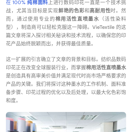
在 100%
纯棉面料
上进行数码印花一直是一个技术挑
战，尤其当目标是实现
鲜艳的色彩
和
高耐用性
时。然
而，通过使用专业的
棉用活性直喷墨水
（活性染料
型），制造商可以轻松克服这一障碍。VieTextile 的这
篇文章将深入探讨相关秘诀和技术流程，以确保您的印
花产品始终脱颖而出，并获得最佳质量。
这一扩展的引言确立了文章的背景和目标。纺织品数码
印花正在改变全球服装行业，而掌握
棉用活性直喷墨水
是创造具有高审美价值并满足现代时尚市场严格要求的
产品的关键。我们将探讨这种墨水的工作机制、面料准
备步骤、印花过程的优化以及后处理，以最大化色彩饱
和度。