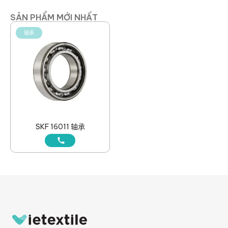
SẢN PHẨM MỚI NHẤT
轴承
SKF 16011 轴承