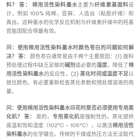
料？
答：
棉用活性染料墨水
主要为
纤维素基面料
设
计，例如 100% 纯棉、亚麻、人造丝（粘胶纤维）和
真丝。这种墨水的化学反应机制与纤维素纤维中的羟基
官能团配合得最有效。
问：使用棉用活性染料墨水时颜色苍白的问题如何解
决？
答：
颜色苍白通常是由于两个主要原因：(1) 面料
预处理过程中缺乏足够的
碱剂
或必要的
湿度
，降低了
棉
用活性染料墨水
的反应性。(2)
蒸化时间或温度不足
以
锁住颜色。有必要重新检查蒸化参数和预处理溶液的用
量。
问：使用棉用活性染料墨水印花时是否必须使用专用蒸
化机？
答：
是的，
专用蒸化机
是强制性的。蒸化提供
高温和饱和湿度（102°C – 105°C），以激活
棉用活性
染料墨水
的化学键合。传统的干燥或热压方法无法取代