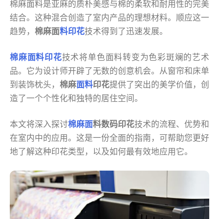
棉麻面料是亚麻的质朴美感与棉的柔软和耐用性的完美
结合。这种混合创造了室内产品的理想材料。顺应这一
趋势，
棉麻面
料印花
技术得到了迅速发展。
棉麻面料印花
技术将单色面料转变为色彩斑斓的艺术
品。它为设计师开辟了无数的创意机会。从窗帘和床单
到装饰枕头，
棉麻
面料
印花
提供了突出的美学价值，创
造了一个个性化和独特的居住空间。
本文将深入探讨
棉麻面
料数码印花
技术的流程、优势和
在室内中的应用。这是一份全面的指南，可帮助您更好
地了解这种印花类型，以及如何最有效地应用它。