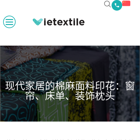
现代家居的棉麻面料印花：窗
帘、床单、装饰枕头