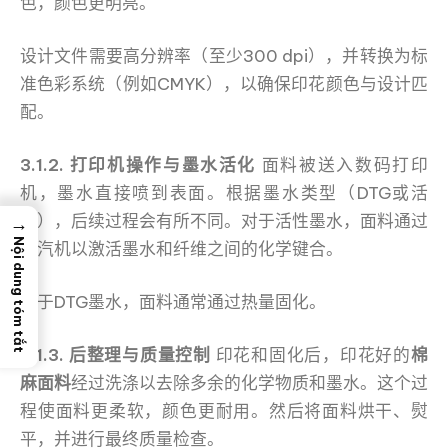
色，颜色更明亮。
设计文件需要高分辨率（至少300 dpi），并转换为标
准色彩系统（例如CMYK），以确保印花颜色与设计匹
配。
3.1.2. 打印机操作与墨水活化
面料被送入数码打印
机，墨水直接喷到表面。根据墨水类型（DTG或活
性），后续过程会有所不同。对于活性墨水，面料通过
→
Nội dung tóm tắt
蒸汽机以激活墨水和纤维之间的化学键合。
对于DTG墨水，面料通常通过热量固化。
3.1.3. 后整理与质量控制
印花和固化后，印花好的
棉
麻面料
经过洗涤以去除多余的化学物质和墨水。这个过
程使面料更柔软，颜色更耐用。然后将面料烘干、熨
平，并进行最终质量检查。