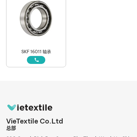
SKF 16011 轴承
VieTextile Co.Ltd
总部