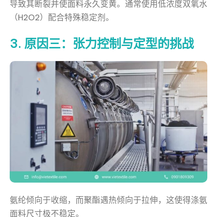
导致其断裂并使面料永久变黄。通常使用低浓度双氧水
（H2O2）配合特殊稳定剂。
3. 原因三：张力控制与定型的挑战
氨纶倾向于收缩，而聚酯遇热倾向于拉伸，这使得涤氨
面料尺寸极不稳定。