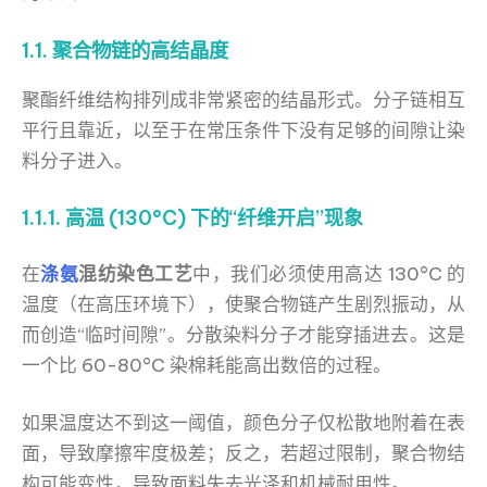
1.1. 聚合物链的高结晶度
聚酯纤维结构排列成非常紧密的结晶形式。分子链相互
平行且靠近，以至于在常压条件下没有足够的间隙让染
料分子进入。
1.1.1. 高温 (130°C) 下的“纤维开启”现象
在
涤氨
混纺染色工艺
中，我们必须使用高达 130°C 的
温度（在高压环境下），使聚合物链产生剧烈振动，从
而创造“临时间隙”。分散染料分子才能穿插进去。这是
一个比 60-80°C 染棉耗能高出数倍的过程。
如果温度达不到这一阈值，颜色分子仅松散地附着在表
面，导致摩擦牢度极差；反之，若超过限制，聚合物结
构可能变性，导致面料失去光泽和机械耐用性。