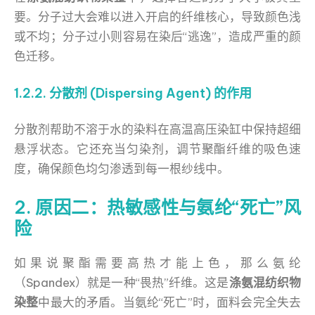
要。分子过大会难以进入开启的纤维核心，导致颜色浅
或不均；分子过小则容易在染后“逃逸”，造成严重的颜
色迁移。
1.2.2. 分散剂 (Dispersing Agent) 的作用
分散剂帮助不溶于水的染料在高温高压染缸中保持超细
悬浮状态。它还充当匀染剂，调节聚酯纤维的吸色速
度，确保颜色均匀渗透到每一根纱线中。
2. 原因二：热敏感性与氨纶“死亡”风
险
如果说聚酯需要高热才能上色，那么氨纶
（Spandex）就是一种“畏热”纤维。这是
涤氨混纺织物
染整
中最大的矛盾。当氨纶“死亡”时，面料会完全失去