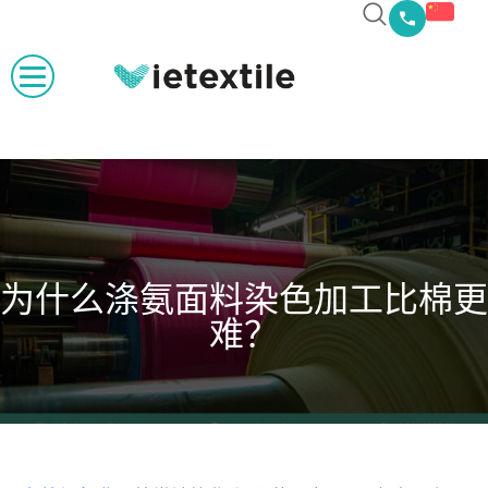
为什么涤氨面料染色加工比棉更
难？