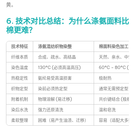
黄。
6. 技术对比总结：为什么涤氨面料比
棉更难？
技术特征
涤氨混纺织物染整
棉面料染色加工
纤维本质
合成、疏水、高结晶
天然、亲水、中空
染色温度
130°C (必须高温高压)
60°C – 80°C (常
热稳定性
氨纶易受高温损害
极耐热
织物定型
染前必须热定型
通常无需预定型
附着机制
物理溶解 (易迁移)
共价键结合 (极稳固
染后水洗
强力还原清洗
温和皂洗
柔软整理
困难（易产生油渍、迁移）
容易（适配大多数