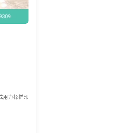
或用力揉搓印