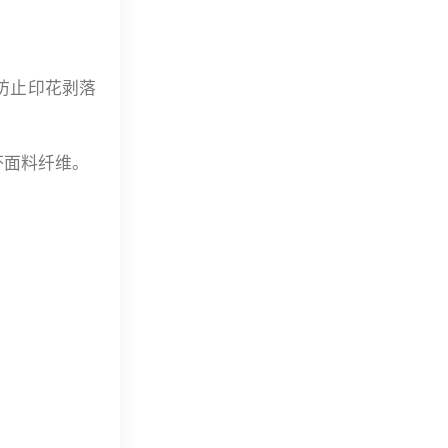
防止印花剥落
。
坏面料纤维。