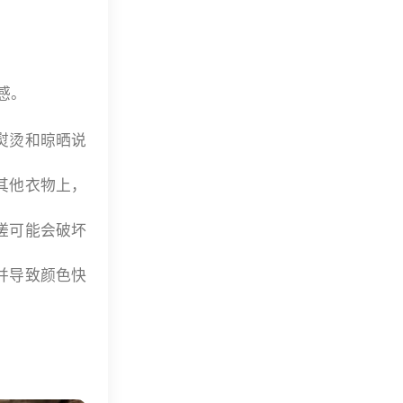
感。
熨烫和晾晒说
其他衣物上，
搓可能会破坏
并导致颜色快