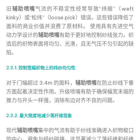
旧
辅助喷嘴
气流的不稳定性经常导致“纬缩”（weft
kinky）或“松纬”（loose pick）错误。这些错误降低了
面料的商业价值并浪费了原材料。 使用具有先进空气
动力学设计的
辅助喷嘴
有助于更好地控制纱线张力。织
造后的织物表面将均匀、光滑，且无气压不匀引起的缺
陷。
2.3.1. 控制宽幅织物上的纬纱均匀性
对于门幅超过 3.4m 的面料，
辅助喷嘴
在防止纱线下垂
方面起着决定性作用。升级喷嘴有助于确保幅宽末端的
推力与开头一样强，消除布边对齐不良的问题。
2.3.2. 最大限度地减少落纤维现象
现代
辅助喷嘴
集中的气流有助于纱线准确进入织物梭口
的中心，避免与经纱碰撞。这显著减少了落纤维和纤维