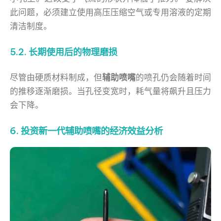
此问题，必须建立使用高压压缩空气或专用溶液的定期
清洁制度。
5.2. 长期使用后的物理磨损
尽管由硬质材料制成，但
辅助喷嘴
的喷孔仍会随着时间
的推移逐渐磨损。当孔径变宽时，耗气量将飙升且压力
会下降。
6. 投资新一代辅助喷嘴的经济效益分析