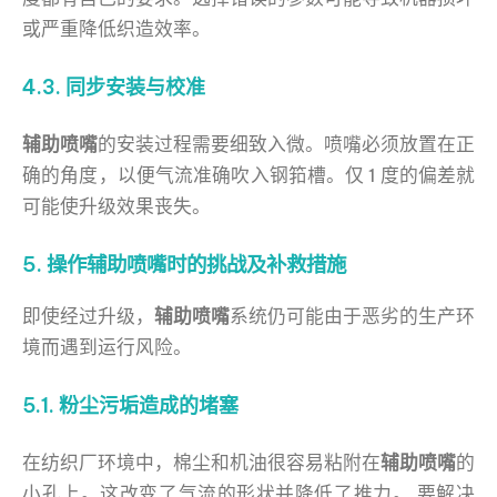
或严重降低织造效率。
4.3. 同步安装与校准
辅助喷嘴
的安装过程需要细致入微。喷嘴必须放置在正
确的角度，以便气流准确吹入钢筘槽。仅 1 度的偏差就
可能使升级效果丧失。
5. 操作辅助喷嘴时的挑战及补救措施
即使经过升级，
辅助喷嘴
系统仍可能由于恶劣的生产环
境而遇到运行风险。
5.1. 粉尘污垢造成的堵塞
在纺织厂环境中，棉尘和机油很容易粘附在
辅助喷嘴
的
小孔上。这改变了气流的形状并降低了推力。 要解决