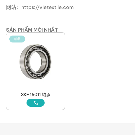
网站：https://vietextile.com
SẢN PHẨM MỚI NHẤT
轴承
SKF 16011 轴承