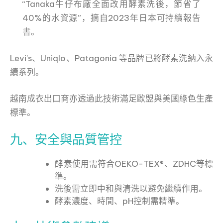
“Tanaka牛仔布廠全面改用酵素洗後，節省了
40%的水資源”，摘自2023年日本可持續報告
書。
Levi’s、Uniqlo、Patagonia 等品牌已將酵素洗納入永
續系列。
越南成衣出口商亦透過此技術滿足歐盟與美國綠色生產
標準。
九、安全與品質管控
酵素使用需符合OEKO-TEX®、ZDHC等標
準。
洗後需立即中和與清洗以避免繼續作用。
酵素濃度、時間、pH控制需精準。