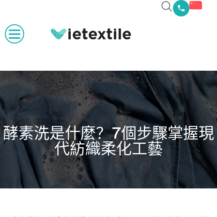
酵素洗是什麼？7個步驟掌握現
代紡織柔化工藝