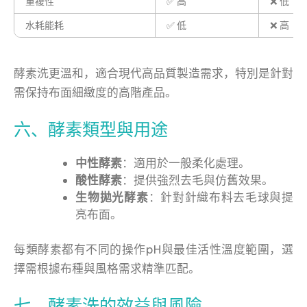
重複性
✅ 高
❌ 低
水耗能耗
✅ 低
❌ 高
酵素洗更溫和，適合現代高品質製造需求，特別是針對
需保持布面細緻度的高階產品。
六、酵素類型與用途
中性酵素
：適用於一般柔化處理。
酸性酵素
：提供強烈去毛與仿舊效果。
生物拋光酵素
：針對針織布料去毛球與提
亮布面。
每類酵素都有不同的操作pH與最佳活性溫度範圍，選
擇需根據布種與風格需求精準匹配。
七、酵素洗的效益與風險