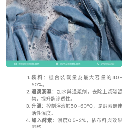
裝料
：機台裝載量為最大容量的40–
60%。
退漿潤濕
：加水與退漿劑，去除上漿殘留
物，提升酶滲透性。
升溫
：控制浴液於50–60°C，是酵素最佳
活性溫度。
加入酵素
：濃度0.5–2%，依布料與效果
調整。