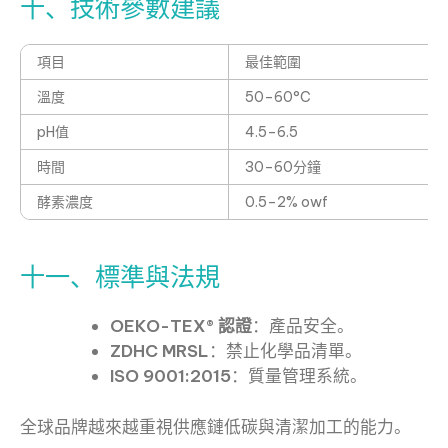
十、技術參數建議
項目
最佳範圍
溫度
50–60°C
pH值
4.5–6.5
時間
30–60分鐘
酵素濃度
0.5–2% owf
十一、標準與法規
OEKO-TEX® 認證
：產品安全。
ZDHC MRSL
：禁止化學品清單。
ISO 9001:2015
：質量管理系統。
全球品牌越來越重視供應鏈低碳與清潔加工的能力。