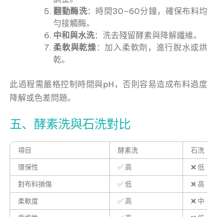
翻動酶洗
：時間30–60分鐘，確保布料均
勻接觸酶。
中和與水洗
：洗去殘留酵素與降解纖維。
柔軟與乾燥
：加入柔軟劑，進行脫水或烘
乾。
此過程需嚴格控制時間與pH，否則容易造成布料過度
降解或色差問題。
五、酵素洗與石洗對比
項目
酵素洗
石洗
環保性
✅ 高
❌ 低
對布料損傷
✅ 低
❌ 高
柔軟度
✅ 高
❌ 中