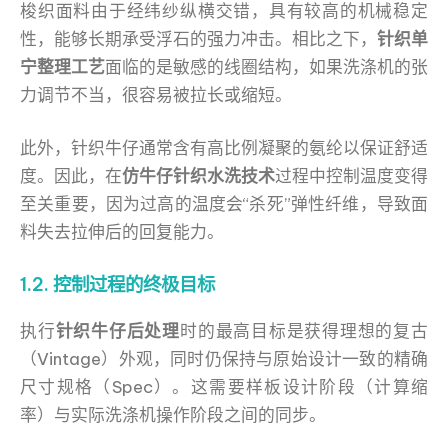
梭织面料由于经纬纱纵横交错，具有较高的机械稳定
性，能够长期承受浮石的强力冲击。相比之下，
针织单
宁整理工艺
面临的是敏感的线圈结构，如果洗涤机的张
力调节不当，很容易被拉长或缩短。
此外，针织牛仔通常含有高比例凝聚的氨纶以保证舒适
度。因此，在
仿牛仔针织水洗技术
过程中控制温度变得
至关重要，因为过高的温度会“杀死”弹性纤维，导致面
料失去拉伸后的回复能力。
1.2. 控制过程的终极目标
执行
针织牛仔后处理
时的最高目标是获得理想的复古
（Vintage）外观，同时仍保持与原始设计一致的精确
尺寸规格（Spec）。这需要样板设计阶段（计算缩
率）与实际洗涤机操作阶段之间的同步。