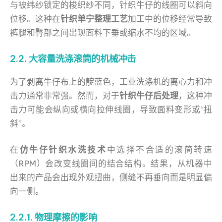
与被纬纱锁定的梭织纱不同，针织牛仔的线圈可以斜向
位移。这种在
针织单宁整理工艺
加工中的位移经常导致
裤腿和臀部之间出现面料下垂或缩水不均的区域。
2.2. 大容量洗涤滚筒的机械冲击
为了剥离牛仔布上的靛蓝色，工业洗涤机的离心力和冲
击力通常非常强。然而，对于
针织牛仔后处理
，这种冲
击力可能会纵向或横向拉伸线圈，导致面料变形或“扭
斜”。
在
仿牛仔针织水洗技术
中选择不合适的滚筒转速
（RPM）会改变线圈间的结合结构。结果，从机器中
出来的产品会出现外观扭曲，侧缝不再垂向而是明显偏
向一侧。
2.2.1. 物理摩擦的影响