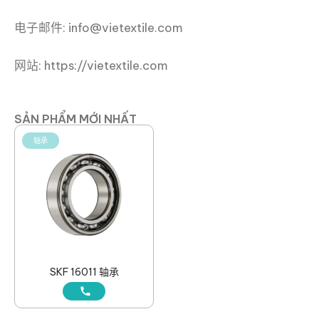
电子邮件: info@vietextile.com
网站: https://vietextile.com
SẢN PHẨM MỚI NHẤT
轴承
SKF 16011 轴承