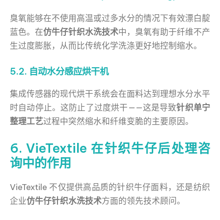
臭氧能够在不使用高温或过多水分的情况下有效漂白靛
蓝色。在
仿牛仔针织水洗技术
中，臭氧有助于纤维不产
生过度膨胀，从而比传统化学洗涤更好地控制缩水。
5.2. 自动水分感应烘干机
集成传感器的现代烘干系统会在面料达到理想水分水平
时自动停止。这防止了过度烘干——这是导致
针织单宁
整理工艺
过程中突然缩水和纤维变脆的主要原因。
6. VieTextile 在针织牛仔后处理咨
询中的作用
VieTextile 不仅提供高品质的针织牛仔面料，还是纺织
企业
仿牛仔针织水洗技术
方面的领先技术顾问。