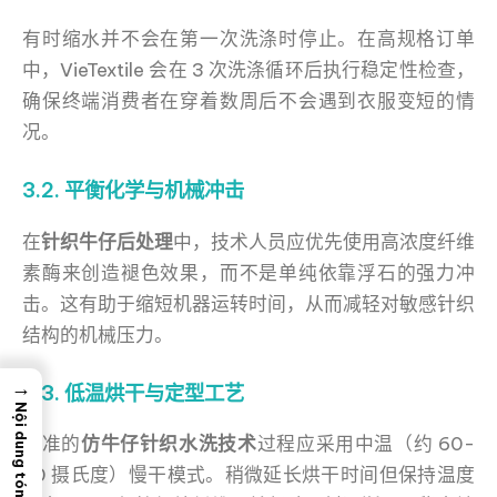
有时缩水并不会在第一次洗涤时停止。在高规格订单
中，VieTextile 会在 3 次洗涤循环后执行稳定性检查，
确保终端消费者在穿着数周后不会遇到衣服变短的情
况。
3.2. 平衡化学与机械冲击
在
针织牛仔后处理
中，技术人员应优先使用高浓度纤维
素酶来创造褪色效果，而不是单纯依靠浮石的强力冲
击。这有助于缩短机器运转时间，从而减轻对敏感针织
结构的机械压力。
→
3.3. 低温烘干与定型工艺
Nội dung tóm tắt
标准的
仿牛仔针织水洗技术
过程应采用中温（约 60-
70 摄氏度）慢干模式。稍微延长烘干时间但保持温度