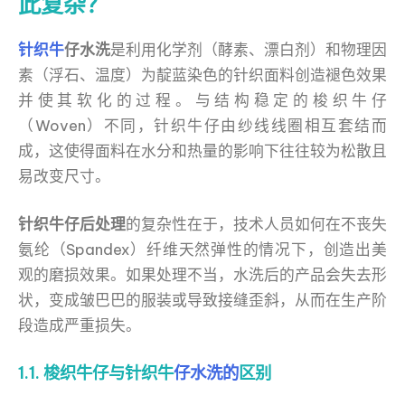
此复杂？
针织牛
仔水洗
是利用化学剂（酵素、漂白剂）和物理因
素（浮石、温度）为靛蓝染色的针织面料创造褪色效果
并使其软化的过程。与结构稳定的梭织牛仔
（Woven）不同，针织牛仔由纱线线圈相互套结而
成，这使得面料在水分和热量的影响下往往较为松散且
易改变尺寸。
针织牛仔后处理
的复杂性在于，技术人员如何在不丧失
氨纶（Spandex）纤维天然弹性的情况下，创造出美
观的磨损效果。如果处理不当，水洗后的产品会失去形
状，变成皱巴巴的服装或导致接缝歪斜，从而在生产阶
段造成严重损失。
1.1. 梭织牛仔与针织牛
仔水洗的
区别