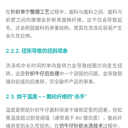
在
针织单宁整理工艺
过程中，面料与面料之间、面料与
机壁之间的摩擦会折断表面棉纤维。这不仅会导致起
毛，还会削弱面料的承重结构，使其在洗涤后容易产生
永久性拉伸。
2.2.2. 扭矩导致的扭斜现象
洗涤机中长时间的单向旋转力会导致线圈方向发生扭
转。这是
针织牛仔后处理
中一个顽固的问题，会导致侧
缝向前或向后推移，完全破坏产品的审美。
2.3. 烘干温度——氨纶纤维的“杀手”
温度是帮助针织牛仔面料快速干燥和定型的因素，但如
果温度超过耐受阈值（通常高于 80 摄氏度），氨纶纤
维将受到永久性损伤。在
仿牛仔针织水洗技术
过程中，