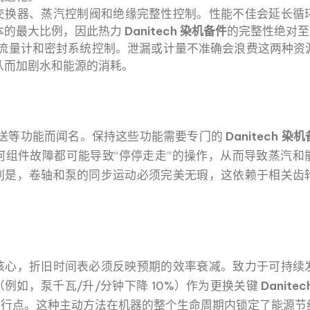
交换器、蒸汽控制阀和绝缘完整性控制。性能不佳会延长循
本的最大比例，因此热力
Danitech 染机备件
的完整性绝对至
流量计和密封系统控制。泄漏或计量不准确会浪费这两种资
从而加剧水和能源的消耗。
织物输送等功能而闻名。保持这些功能需要专门的
Danitech 染
何组件故障都可能导致“停停走走”的操作，从而导致蒸汽和
别是，卷轴和泵的同步运动必须完美无瑕，这依赖于相关齿
核心，折旧时间表必须反映预期的效率衰减。致力于可持续
例如，泵千瓦/升/分钟下降 10%）作为更换关键
Danite
运行点。这种主动方法在机器的整个生命周期内锁定了能源节