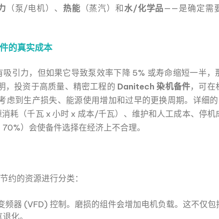
力
（泵/电机）、
热能
（蒸汽）和
水/化学品
——是确定需
染机备件的真实成本
吸引力，但如果它导致泵效率下降 5% 或寿命缩短一半，
证明，投资于高质量、精密工程的
Danitech 染机备件
，可在
考虑到生产损失、能源使用增加和过早的更换周期。详细的 T
耗（千瓦 x 小时 x 成本/千瓦）、维护和人工成本、停
 70%）会使备件选择在经济上不合理。
节约的资源进行分类：
频器 (VFD) 控制。磨损的组件会增加电机负载。这不仅
气退化。