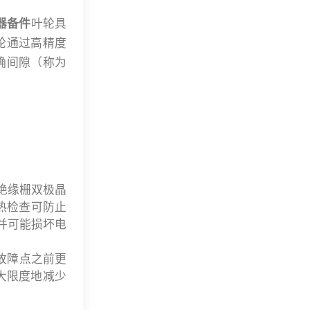
机器备件
叶轮具
轮通过高精度
确间隙（称为
。
绝缘栅双极晶
行热检查可防止
并可能损坏电
故障点之前更
大限度地减少