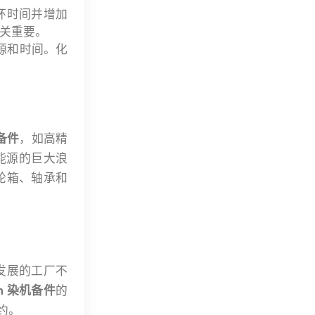
环时间并增加
关重要。
源和时间。化
机备件
，如高精
能源的巨大浪
轮箱、轴承和
发展的工厂不
ch 染机备件
的
约。