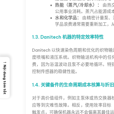
热能（蒸汽/冷却水）：
由热
公用事业消耗。蒸汽占能源成
水和化学品：
由精密计量泵、
学品浪费通常需要重新加工，
1.3. Danitech 机器的特定效率特性
Danitech 以快速染色周期和优化的
度喷嘴和液压系统。织物输送机构中的任
→
费，因为浴温波动且泵不必要地循环。特
Nội dung tóm tắt
控制传感器的稳健性能。
1.4. 关键备件的生命周期成本核算与折旧
对于高价值组件，例如主泵体或热交换器
应等到灾难性故障。相反，使用效率目标（
触发点，可确保机器永远不会偏离其最佳