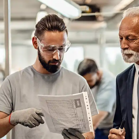
cung cấp model, mã sản phẩm, hình ảnh nameplate
hoặc thông số kỹ thuật của thiết bị đang sử dụng để
đội ngũ kỹ thuật VieTextile tư vấn phương án thay
thế chính xác và phù hợp nhất. Liên hệ với chúng tôi
để được hỗ trợ nhanh chóng.