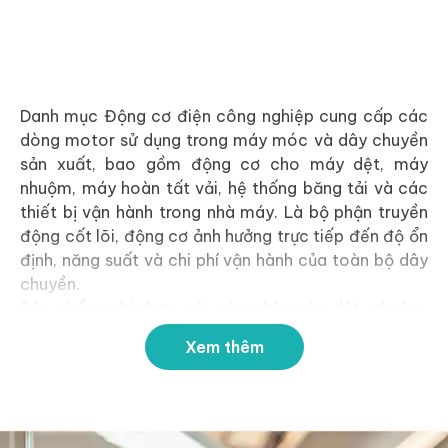
Danh mục Động cơ điện công nghiệp cung cấp các
dòng motor sử dụng trong máy móc và dây chuyền
sản xuất, bao gồm động cơ cho máy dệt, máy
nhuộm, máy hoàn tất vải, hệ thống băng tải và các
thiết bị vận hành trong nhà máy. Là bộ phận truyền
động cốt lõi, động cơ ảnh hưởng trực tiếp đến độ ổn
định, năng suất và chi phí vận hành của toàn bộ dây
chuyền.
Sản phẩm phù hợp với các nhà máy dệt, nhuộm,
hoàn tất vải và cơ sở sản xuất công nghiệp đang
Xem thêm
cần thay thế động cơ hỏng, nâng cấp thiết bị hoặc
tìm nguồn cung ổn định phục vụ bảo trì định kỳ.
Do động cơ có nhiều chủng loại, công suất, tốc độ
và tiêu chuẩn lắp đặt khác nhau, quý khách vui lòng