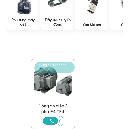
Phụ tùng máy
Dây đai truyền
Vòng
dệt
động
Van khí nén
Động cơ điện công
nghiệp
Động cơ điện 3
pha IE4 YE4