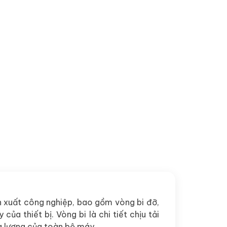
 xuất công nghiệp, bao gồm vòng bi đỡ,
ủa thiết bị. Vòng bi là chi tiết chịu tải
ng lượng của toàn bộ máy.