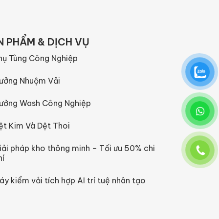
N PHẨM & DỊCH VỤ
hụ Tùng Công Nghiệp
ưởng Nhuộm Vải
ưởng Wash Công Nghiệp
ệt Kim Và Dệt Thoi
iải pháp kho thông minh – Tối ưu 50% chi
hí
áy kiểm vải tích hợp AI trí tuệ nhân tạo