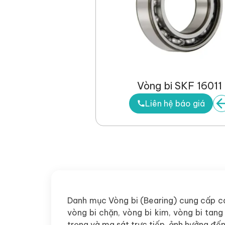
Vòng bi SKF 16011
Liên hệ báo giá
Danh mục Vòng bi (Bearing) cung cấp c
vòng bi chặn, vòng bi kim, vòng bi tang 
trọng và ma sát trực tiếp, ảnh hưởng đế