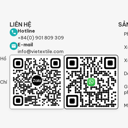
LIÊN HỆ
SẢ
Hotline
P
+84(0) 901 809 309
E-mail
X
info@vietextile.com
 Hồ
X
D
 Chí
G
p
M