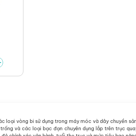
ác loại vòng bi sử dụng trong máy móc và dây chuyền sản
trống và các loại bạc đạn chuyên dụng lắp trên trục quay c
n độ chính xác vận hành, tuổi thọ trục và mức tiêu hao nă