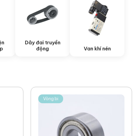
ện
Dây đai truyền
ệp
động
Van khí nén
Vòng bi