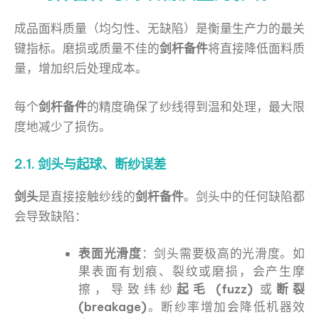
成品面料质量（均匀性、无缺陷）是衡量生产力的最关
键指标。磨损或质量不佳的
剑杆备件
将直接降低面料质
量，增加织后处理成本。
每个
剑杆备件
的精度确保了纱线得到温和处理，最大限
度地减少了损伤。
2.1. 剑头与起球、断纱误差
剑头
是直接接触纱线的
剑杆备件
。剑头中的任何缺陷都
会导致缺陷：
表面光滑度
：剑头需要极高的光滑度。如
果表面有划痕、裂纹或磨损，会产生摩
擦，导致纬纱
起毛 (fuzz)
或
断裂
(breakage)
。断纱率增加会降低机器效