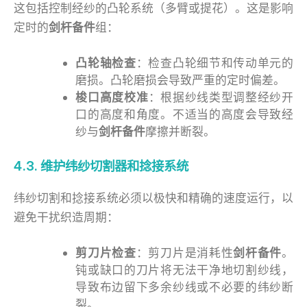
这包括控制经纱的凸轮系统（多臂或提花）。这是影响
定时的
剑杆备件
组：
凸轮轴检查
：检查凸轮细节和传动单元的
磨损。凸轮磨损会导致严重的定时偏差。
梭口高度校准
：根据纱线类型调整经纱开
口的高度和角度。不适当的高度会导致经
纱与
剑杆备件
摩擦并断裂。
4.3. 维护纬纱切割器和捻接系统
纬纱切割和捻接系统必须以极快和精确的速度运行，以
避免干扰织造周期：
剪刀片检查
：剪刀片是消耗性
剑杆备件
。
钝或缺口的刀片将无法干净地切割纱线，
导致布边留下多余纱线或不必要的纬纱断
裂。