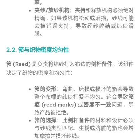
率。
夹纱/放纱机构
：夹持和释放机构必须绝对
精确。如果该机构松动或磨损，纱线可能
会被错误夹持，导致经纱缠结或纬纱滑
脱。
2.2. 筘与织物密度均匀性
筘 (Reed)
是负责将纬纱打入布边的
剑杆备件
。该组件
决定了织物的密度和均匀性：
筘的变形
：弯曲、磨损或损坏的筘会导致
整个布幅的纬纱打紧不均匀。这会导致
筘
痕 (reed marks)
或
密度不一致
问题，导
致产品被拒绝。
筘的选择
：此
剑杆备件
的材料和设计必须
与纱线类型匹配。生锈或肮脏的筘也会增
加摩擦并损坏纱线。