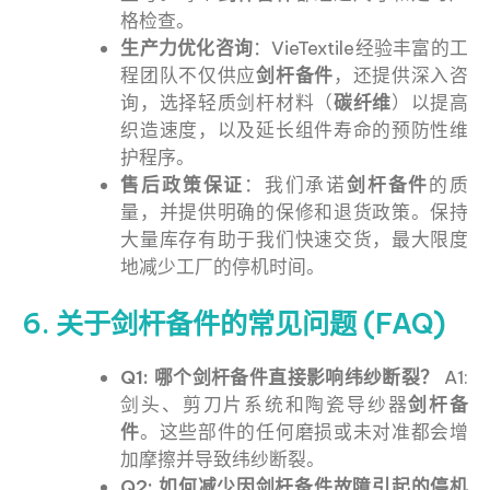
格检查。
生产力优化咨询
：VieTextile经验丰富的工
程团队不仅供应
剑杆备件
，还提供深入咨
询，选择轻质剑杆材料（
碳纤维
）以提高
织造速度，以及延长组件寿命的预防性维
护程序。
售后政策保证
：我们承诺
剑杆备件
的质
量，并提供明确的保修和退货政策。保持
大量库存有助于我们快速交货，最大限度
地减少工厂的停机时间。
6. 关于剑杆备件的常见问题 (FAQ)
Q1: 哪个剑杆备件直接影响纬纱断裂？
A1:
剑头、剪刀片系统和陶瓷导纱器
剑杆备
件
。这些部件的任何磨损或未对准都会增
加摩擦并导致纬纱断裂。
Q2: 如何减少因剑杆备件故障引起的停机