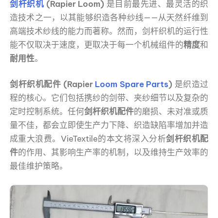
剑杆织机
(Rapier Loom)
是目前最先进、最灵活的织
造技术之一，以其能够织造各种纱线——从天然纤维到
高端技术纱线的能力而著称。然而，剑杆织机的运行性
能不仅取决于速度，更取决于每一个机械组件的
精度
和
耐用性
。
剑杆织机配件 (Rapier
Loom Spare Parts
)
是织造过
程的核心。它们包括携纱的剑带、夹纱细节以及复杂的
定时控制系统。任何
剑杆织机配件
的磨损、未对准或质
量不佳，都会立即使生产力下降、织造缺陷率增加并造
成重大浪费。VieTextile的本文将深入分析
剑杆织机配
件
的作用、其影响生产率的机制，以及维持生产效率的
最佳维护策略。