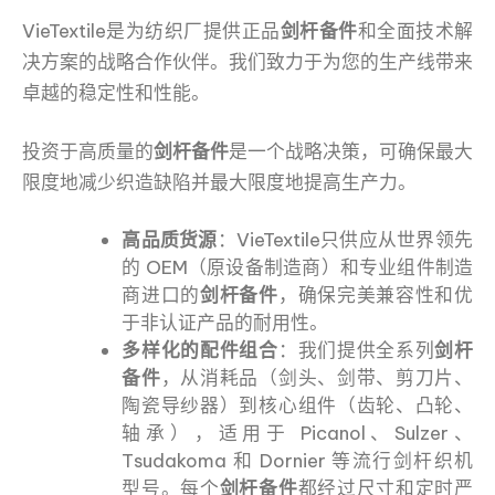
VieTextile是为纺织厂提供正品
剑杆备件
和全面技术解
决方案的战略合作伙伴。我们致力于为您的生产线带来
卓越的稳定性和性能。
投资于高质量的
剑杆备件
是一个战略决策，可确保最大
限度地减少织造缺陷并最大限度地提高生产力。
高品质货源
：VieTextile只供应从世界领先
的 OEM（原设备制造商）和专业组件制造
商进口的
剑杆备件
，确保完美兼容性和优
于非认证产品的耐用性。
多样化的配件组合
：我们提供全系列
剑杆
备件
，从消耗品（剑头、剑带、剪刀片、
陶瓷导纱器）到核心组件（齿轮、凸轮、
轴承），适用于 Picanol、Sulzer、
Tsudakoma 和 Dornier 等流行剑杆织机
型号。每个
剑杆备件
都经过尺寸和定时严