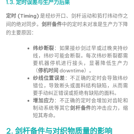
1.3. 定时误差与生产力后果
定时 (Timing)
是经纱开口、剑杆运动和筘打纬动作之
间的绝对同步。
剑杆备件
中的定时未对准是生产力下降
的主要原因：
纬纱断裂
：如果接纱剑过早或过晚夹持纱
线，纬纱可能会断裂。每次纬纱断裂都需
要机器停机进行接头，显著降低生产力
（
停机时间
downtime）。
纱线位置误差
：不正确的定时会导致纬纱
错位，导致断头或面料结构缺陷，从而需
要手动纠正错误或拒绝有缺陷的面料。
增加应力
：不正确的定时会增加对齿轮和
制动系统等其它
剑杆备件
的冲击应力，缩
短其寿命。
2. 剑杆备件与对织物质量的影响