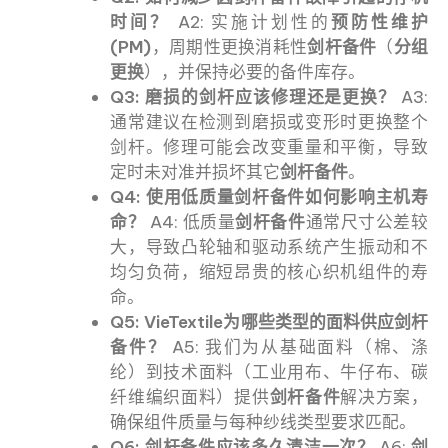
时间？
A2: 实施计划性的
预防性维护
(PM)
，周期性更换消耗性
剑杆备件
（
分组
更换
），并保持必要的备件库存。
Q3: 磨损的剑杆应该修理还是更换？
A3:
通常建议在检测到磨损或变形时更换整个
剑杆。修理可能会改变重量和平衡，导致
定时未对准并损坏其它
剑杆备件
。
Q4: 使用低质量剑杆备件如何影响主机寿
命？
A4: 低质量
剑杆备件
通常尺寸公差较
大，导致凸轮轴和驱动系统产生振动和不
均匀负荷，缩短昂贵的核心织机组件的寿
命。
Q5: VieTextile为哪些类型的面料供应剑杆
备件？
A5: 我们为从基础面料（棉、涤
纶）到技术面料（工业用布、牛仔布、碳
纤维编织面料）提供
剑杆备件
解决方案，
确保组件质量与每种纱线类型要求匹配。
Q6: 剑杆备件应该多久清洁一次？
A6:
剑