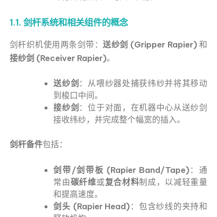
1.1. 剑杆系统和相关组件的概念
剑杆织机使用两条剑带：
送纱剑 (Gripper Rapier)
和
接纱剑 (Receiver Rapier)
。
送纱剑
：从喂纱器处捕获纬纱并将其移动
到梭口中间。
接纱剑
：位于对面，在机器中心从送纱剑
接收纬纱，并完成整个幅宽的插入。
剑杆备件
包括：
剑带/剑带板 (Rapier Band/Tape)
：通
常由
碳纤维
或
复合材料
制成，以减轻重量
和提高速度。
剑头 (Rapier Head)
：包含纱线的夹持和