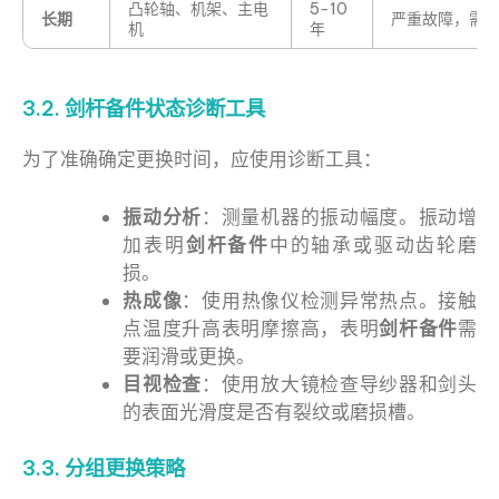
凸轮轴、机架、主电
5−10
长期
严重故障，需
机
年
3.2. 剑杆备件状态诊断工具
为了准确确定更换时间，应使用诊断工具：
振动分析
：测量机器的振动幅度。振动增
加表明
剑杆备件
中的轴承或驱动齿轮磨
损。
热成像
：使用热像仪检测异常热点。接触
点温度升高表明摩擦高，表明
剑杆备件
需
要润滑或更换。
目视检查
：使用放大镜检查导纱器和剑头
的表面光滑度是否有裂纹或磨损槽。
3.3. 分组更换策略