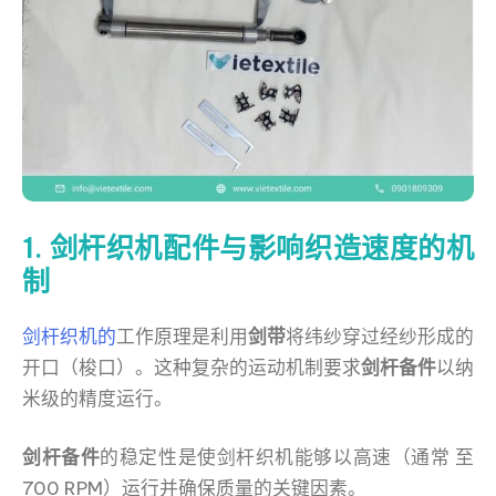
1. 剑杆织机配件与影响织造速度的机
制
剑杆织机的
工作原理是利用
剑带
将纬纱穿过经纱形成的
开口（梭口）。这种复杂的运动机制要求
剑杆备件
以纳
米级的精度运行。
剑杆备件
的稳定性是使剑杆织机能够以高速（通常 至
700 RPM）运行并确保质量的关键因素。