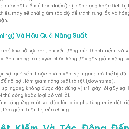
g máy dệt kiếm (thanh kiếm) bị biến dạng hoặc tích tụ 
hiết, máy sẽ phải giảm tốc độ để tránh rung lắc và hỏng
uận.
Timing) Và Hậu Quả Năng Suất
ệc mở khe hở sợi dọc, chuyển động của thanh kiếm, và v
ai lệch timing là nguyên nhân hàng đầu gây giảm năng su
n sợi quá sớm hoặc quá muộn, sợi ngang có thể bị đứt.
 để nối sợi, làm giảm năng suất rõ rệt (downtime).
 sợi ngang không được đặt đúng vị trí, gây lỗi gãy sợi 
ỗi thủ công hoặc loại bỏ vải lỗi.
làm tăng ứng suất va đập lên các phụ tùng máy dệt k
, làm giảm tuổi thọ của chúng.
Dệt Kiếm Và Tác Động Đến