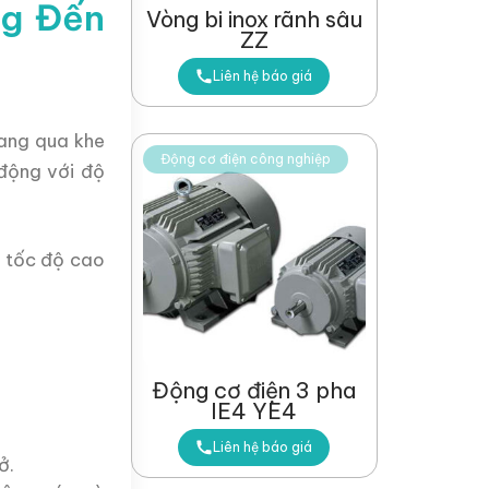
ng Đến
Vòng bi inox rãnh sâu
ZZ
Liên hệ báo giá
gang qua khe
Động cơ điện công nghiệp
động với độ
ở tốc độ cao
Động cơ điện 3 pha
IE4 YE4
Liên hệ báo giá
ở.