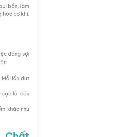
bụi bẩn, làm
 hóc cơ khí.
iệc đóng sợi
ất:
 Mỗi lần đứt
hoặc lỗi cấu
iếm khác như
 Chất