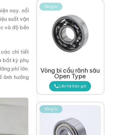
Vòng bi
iện nay, nổi
hiệu suất vận
ác và độ bền
các chi tiết
a bất kỳ phụ
ãng phí lớn.
Vòng bi cầu rãnh sâu
Open Type
hế ảnh hưởng
Liên hệ báo giá
Vòng bi