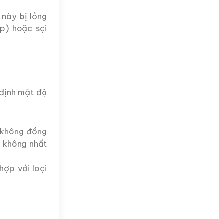
 này bị lỏng
rp) hoặc sợi
 định mật độ
 không đồng
ộ không nhất
hợp với loại