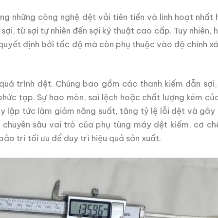
g những công nghệ dệt vải tiên tiến và linh hoạt nhất h
ợi, từ sợi tự nhiên đến sợi kỹ thuật cao cấp. Tuy nhiên, 
quyết định bởi tốc độ mà còn phụ thuộc vào độ chính x
 quá trình dệt. Chúng bao gồm các thanh kiếm dẫn sợi, 
 phức tạp. Sự hao mòn, sai lệch hoặc chất lượng kém củ
lập tức làm giảm năng suất, tăng tỷ lệ lỗi dệt và gây l
ch chuyên sâu vai trò của phụ tùng máy dệt kiếm, cơ c
ảo trì tối ưu để duy trì hiệu quả sản xuất.