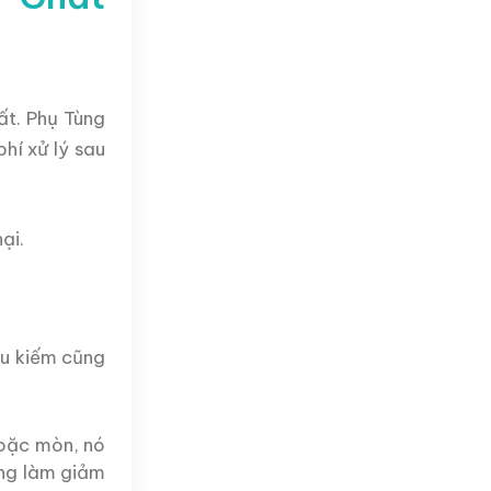
ất. Phụ Tùng
hí xử lý sau
ại.
ầu kiếm cũng
hoặc mòn, nó
ăng làm giảm