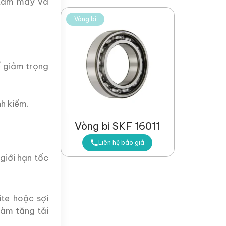
 tâm máy và
Vòng bi
 giảm trọng
h kiếm.
Vòng bi SKF 16011
Liên hệ báo giá
giới hạn tốc
te hoặc sợi
làm tăng tải