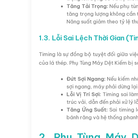
Tăng Tải Trọng:
Nếu phụ tùn
tăng trọng lượng không cần t
Năng suất giảm theo tỷ lệ th
1.3. Lỗi Sai Lệch Thời Gian (
Timing là sự đồng bộ tuyệt đối giữa vi
của lá thép. Phụ Tùng Máy Dệt Kiếm bị s
Đứt Sợi Ngang:
Nếu kiếm nhậ
sợi ngang, máy phải dừng lại
Lỗi Vị Trí Sợi:
Timing sai làm
trúc vải, dẫn đến phải xử lý l
Tăng Ứng Suất:
Sai timing 
bánh răng và hệ thống phanh
2. Phụ Tùng Máy 