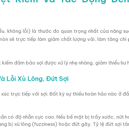
u, không lỗi) là thước đo quan trọng nhất của năng su
n sẽ trực tiếp làm giảm chất lượng vải, làm tăng chi p
kiếm đảm bảo sợi được xử lý nhẹ nhàng, giảm thiểu hư h
à Lỗi Xù Lông, Đứt Sợi
xúc trực tiếp với sợi. Bất kỳ sự thiếu hoàn hảo nào ở đ
ần có độ nhẵn cực cao. Nếu bề mặt bị trầy xước, nứt 
ang bị xù lông (fuzziness) hoặc đứt gãy. Tỷ lệ đứt sợi t