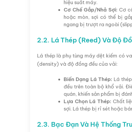
hiệu suất máy.
Cơ Chế Gắp/Nhả Sợi:
Cơ cấ
hoặc mòn, sợi có thể bị gắ
ngang bị trượt ra ngoài (sli
2.2. Lá Thép (Reed) Và Độ Đ
Lá thép là phụ tùng máy dệt kiếm có va
(density) và độ đồng đều của vải:
Biến Dạng Lá Thép:
Lá thép
đều trên toàn bộ khổ vải. Đ
quán, khiến sản phẩm bị đánh 
Lựa Chọn Lá Thép:
Chất liệ
sợi. Lá thép bị rỉ sét hoặc 
2.3. Bạc Đạn Và Hệ Thống Tr