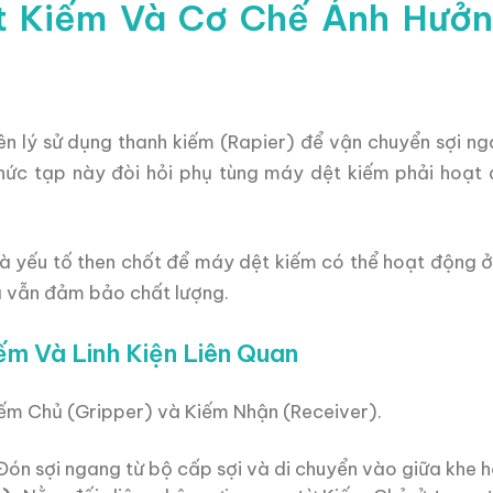
ệt Kiếm Và Cơ Chế Ảnh Hưở
n lý sử dụng thanh kiếm (Rapier) để vận chuyển sợi n
hức tạp này đòi hỏi phụ tùng máy dệt kiếm phải hoạt 
là yếu tố then chốt để máy dệt kiếm có thể hoạt động 
 vẫn đảm bảo chất lượng.
ếm Và Linh Kiện Liên Quan
iếm Chủ (Gripper) và Kiếm Nhận (Receiver).
ón sợi ngang từ bộ cấp sợi và di chuyển vào giữa khe h