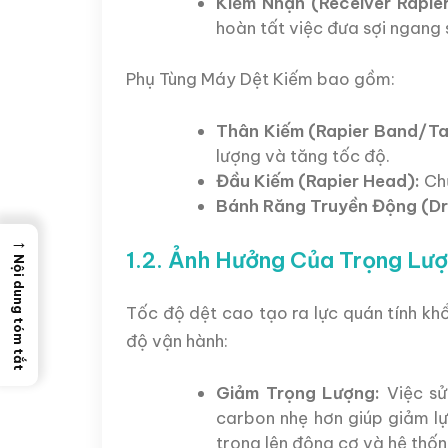
Kiếm Nhận (Receiver Rapier
hoàn tất việc đưa sợi ngang 
Phụ Tùng Máy Dệt Kiếm bao gồm:
Thân Kiếm (Rapier Band/Ta
lượng và tăng tốc độ.
Đầu Kiếm (Rapier Head):
Chứ
Bánh Răng Truyền Động (Dr
→
1.2. Ảnh Hưởng Của Trọng Lư
Nội dung tóm tắt
Tốc độ dệt cao tạo ra lực quán tính khổ
độ vận hành:
Giảm Trọng Lượng:
Việc sử
carbon nhẹ hơn giúp giảm l
trọng lên động cơ và hệ thố