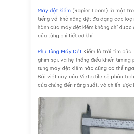
Máy dệt kiếm
(Rapier Loom) là một tron
tiếng với khả năng dệt đa dạng các loại s
hành của máy dệt kiếm không chỉ được 
của từng chi tiết cơ khí.
Phụ Tùng Máy Dệt
Kiếm là trái tim của
ghim sợi, và hệ thống điều khiển timing
tùng máy dệt kiếm nào cũng có thể ngay 
Bài viết này của VieTextile sẽ phân tí
của chúng đến năng suất, và chiến lược b