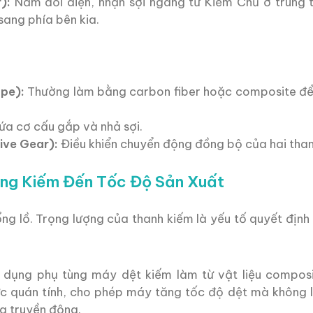
):
Nằm đối diện, nhận sợi ngang từ Kiếm Chủ ở trung
sang phía bên kia.
pe):
Thường làm bằng carbon fiber hoặc composite để
a cơ cấu gắp và nhả sợi.
ive Gear):
Điều khiển chuyển động đồng bộ của hai than
ợng Kiếm Đến Tốc Độ Sản Xuất
ng lồ. Trọng lượng của thanh kiếm là yếu tố quyết định 
 dụng phụ tùng máy dệt kiếm làm từ vật liệu composi
ực quán tính, cho phép máy tăng tốc độ dệt mà không 
ng truyền động.