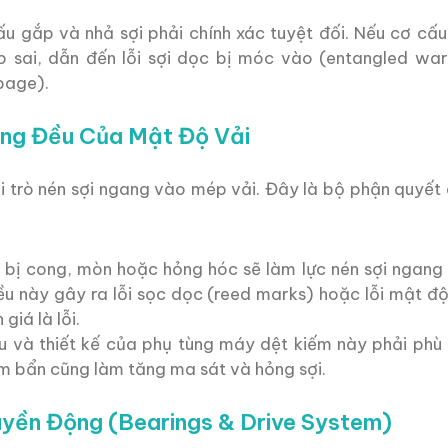
u gắp và nhả sợi phải chính xác tuyệt đối. Nếu cơ cấu
p sai, dẫn đến lỗi sợi dọc bị móc vào (entangled wa
ppage).
ồng Đều Của Mật Độ Vải
i trò nén sợi ngang vào mép vải. Đây là bộ phận quyết
 bị cong, mòn hoặc hỏng hóc sẽ làm lực nén sợi ngang
iều này gây ra lỗi sọc dọc (reed marks) hoặc lỗi mật đ
giá là lỗi.
u và thiết kế của phụ tùng máy dệt kiếm này phải phù 
bám bẩn cũng làm tăng ma sát và hỏng sợi.
uyền Động (Bearings & Drive System)