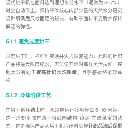
现代烘干机在面料达到理想水分水平（通常为 5-7%）
时会自动停止。保持纤维核心内部少量的天然水分是实
现
针织洗后尺寸固定
的秘诀，有助于面料不变脆并保持
鲜活的弹性。
5.1.1. 避免过度烘干
过度烘干时，棉纤维变硬并失去恢复能力。此时的针织
产品将最大限度缩水，无法像开始时那样灵活拉伸。控
制水分有助于
提高针织水洗质量
，且手感始终柔软蓬
松。
5.1.2. 冷却阶段工艺
在烘干循环结束时，机器应运行冷风模式 5-10 分钟。
这一冷却步骤有助于将线圈结构“锁定”在最稳定的状
态。这是确保产品从烘干机取出时实现
针织品洗后保形