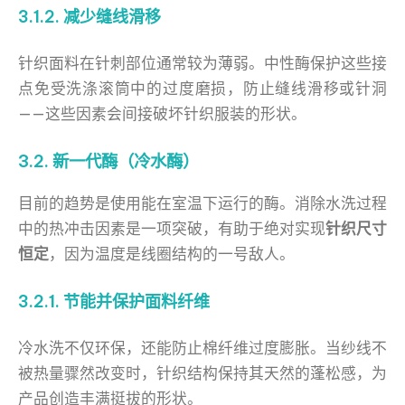
3.1.2. 减少缝线滑移
针织面料在针刺部位通常较为薄弱。中性酶保护这些接
点免受洗涤滚筒中的过度磨损，防止缝线滑移或针洞
——这些因素会间接破坏针织服装的形状。
3.2. 新一代酶（冷水酶）
目前的趋势是使用能在室温下运行的酶。消除水洗过程
中的热冲击因素是一项突破，有助于绝对实现
针织尺寸
恒定
，因为温度是线圈结构的一号敌人。
3.2.1. 节能并保护面料纤维
冷水洗不仅环保，还能防止棉纤维过度膨胀。当纱线不
被热量骤然改变时，针织结构保持其天然的蓬松感，为
产品创造丰满挺拔的形状。