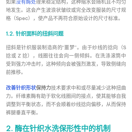
如果
没有酶处
理来稳定结构，这种缩水会随机且不均匀
地发生。这会产生波浪状皱纹或完全改变服装的尺寸规
格（Spec），使产品不再符合原始设计的尺寸标准。
1.2. 针织面料的扭斜问题
扭斜是针织服装制造商的“噩梦”。由于纱线的捻向（S
捻或 Z 捻），线圈往往会向一侧倾斜。在洗涤滚筒中
受到强力冲击时，这种倾向会被强烈激发，导致侧缝向
前推移。
改善针织形状
保持力
技术要求中和或尽量减少这种扭曲
力。纤维素酶有助于软化线圈间的接点，使其能够自我
调整到平衡状态，而不会顺着纱线捻向偏移，从而保持
裤腿垂直平衡。
2. 酶在针织水洗保形性中的机制