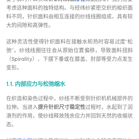
考虑这种面料的独特结构。与经纬纱紧密交织的梭织面
料不同，针织面料由相互连接的纱线线圈组成，具有较
大的间隙和高弹性。
这种灵活性使得针织面料在接触水和热时容易过度“松
弛”。纱线线圈往往会从原始位置偏移，导致面料扭斜
（Spirality）、下摆下垂或在膝盖、肘部等受力点发生
变形。
1.1. 内部应力与松弛缩水
在织造和染色过程中，纱线不断受到针织机机械部件的
拉伸。当进入
提升针织尺寸稳定性
过程时，水起到了润
滑剂的作用，使纱线释放残余应力并回到天然的收缩状
态。