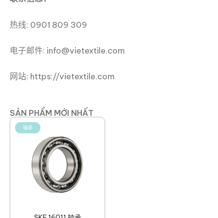
热线: 0901 809 309
电子邮件: info@vietextile.com
网站: https://vietextile.com
SẢN PHẨM MỚI NHẤT
轴承
SKF 16011 轴承