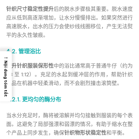
针织尺寸稳定性提升
后的脱水步骤极其重要。脱水速度
应从低到高逐渐增加，让水分慢慢排出。如果突然进行
高速脱水，出水的压力会使纱线线圈移位，产生无法熨
平的永久性皱痕。
4.2. 管理浴比
→
Nội dung tóm tắt
提升针织服装保形性
中的浴比通常高于普通牛仔（约为
1:8 至 1:12）。充足的水起到缓冲层的作用，帮助针织
产品在机器中轻柔滑动，而不会剧烈撞击滚筒壁。
4.2.1. 更均匀的酶分布
当水分充足时，酶将被溶解并均匀接触到服装的每个表
面。这避免了局部强漂和弱漂的情况，有助于缩水在整
个产品上同步发生，确保
针织物形状稳定性
和平衡。