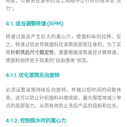
先级，以避免在漫长的加工周期中让针织纱线承受“压
力”。
4.1. 适当调整转速 (RPM)
转速过高会产生巨大的离心力，使面料纵向拉伸。反
之，转速过低会导致面料在滚筒底部受压堆积。为了实
现
针织洗后尺寸稳定性
，需要根据滚筒直径计算转速，
使面料始终处于轻柔的“自由落体”状态。
4.1.1. 优化滚筒反向旋转
必须设置滚筒持续反向旋转，并辅以短时间的间歇休
息。这可以防止针织面料纠缠成结，最大限度地减少单
点的局部张力，从而有效防止洗后产品的扭斜和拉长。
4.1.2. 控制脱水时的离心力