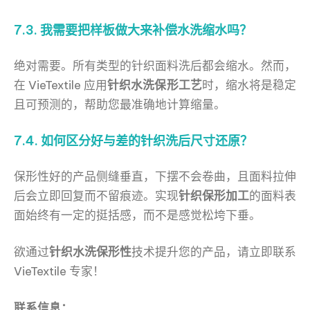
7.3. 我需要把样板做大来补偿水洗缩水吗？
绝对需要。所有类型的针织面料洗后都会缩水。然而，
在 VieTextile 应用
针织水洗保形工艺
时，缩水将是稳定
且可预测的，帮助您最准确地计算缩量。
7.4. 如何区分好与差的
针织洗后尺寸还原
？
保形性好的产品侧缝垂直，下摆不会卷曲，且面料拉伸
后会立即回复而不留痕迹。实现
针织保形加工
的面料表
面始终有一定的挺括感，而不是感觉松垮下垂。
欲通过
针织水洗保形性
技术提升您的产品，请立即联系
VieTextile 专家！
联系信息：