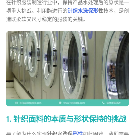
在针织服装制造行业中，保持产品水处理后的原状是一
项重大挑战。利用酶进行的
针织水洗保形
性
技术，是创
造既柔软又尺寸稳定的服装的关键。
1. 针织面料的本质与形状保持的挑战
要了解为什么实现
针织水洗保
形性
如此困难，我们需要