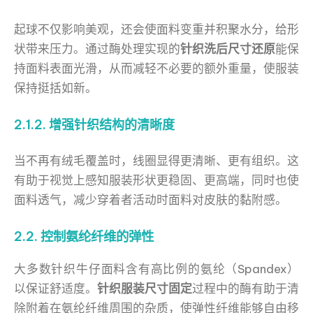
起球不仅影响美观，还会使面料变重并积聚水分，给形
状带来压力。通过酶处理实现的
针织洗后尺寸还原
能保
持面料表面光滑，从而减轻不必要的额外重量，使服装
保持挺括如新。
2.1.2. 增强针织结构的清晰度
当不再有绒毛覆盖时，线圈显得更清晰、更有组织。这
有助于视觉上感知服装形状更稳固、更高端，同时也使
面料透气，减少穿着者活动时面料对皮肤的黏附感。
2.2. 控制氨纶纤维的弹性
大多数针织牛仔面料含有高比例的氨纶（Spandex）
以保证舒适度。
针织服装尺寸固定
过程中的酶有助于清
除附着在氨纶纤维周围的杂质，使弹性纤维能够自由移