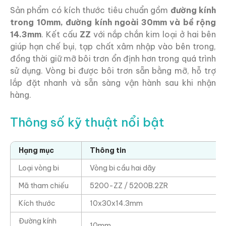
Sản phẩm có kích thước tiêu chuẩn gồm
đường kính
trong 10mm, đường kính ngoài 30mm và bề rộng
14.3mm
. Kết cấu
ZZ
với nắp chắn kim loại ở hai bên
giúp hạn chế bụi, tạp chất xâm nhập vào bên trong,
đồng thời giữ mỡ bôi trơn ổn định hơn trong quá trình
sử dụng. Vòng bi được bôi trơn sẵn bằng mỡ, hỗ trợ
lắp đặt nhanh và sẵn sàng vận hành sau khi nhận
hàng.
Thông số kỹ thuật nổi bật
Hạng mục
Thông tin
Loại vòng bi
Vòng bi cầu hai dãy
Mã tham chiếu
5200-ZZ / 5200B.2ZR
Kích thước
10x30x14.3mm
Đường kính
10mm