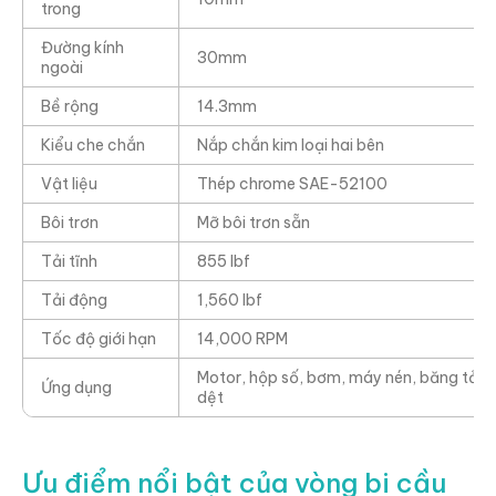
trong
Đường kính
30mm
ngoài
Bề rộng
14.3mm
Kiểu che chắn
Nắp chắn kim loại hai bên
Vật liệu
Thép chrome SAE-52100
Bôi trơn
Mỡ bôi trơn sẵn
Tải tĩnh
855 lbf
Tải động
1,560 lbf
Tốc độ giới hạn
14,000 RPM
Motor, hộp số, bơm, máy nén, băng tải,
Ứng dụng
dệt
Ưu điểm nổi bật của vòng bi cầu