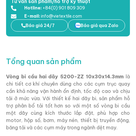
Tư vấn sản phẩm/hỗ trợ kỹ thuật
Hotline:
+84(0) 901 809 309
E-mail:
info@vietextile.com
Báo giá 24/7
Báo giá qua Zalo
Tổng quan sản phẩm
Vòng bi cầu hai dãy 5200-ZZ 10x30x14.3mm
là
chi tiết cơ khí chuyên dùng cho các cụm trục quay
cần khả năng vận hành ổn định, tốc độ cao và chịu
tải ở mức vừa. Với thiết kế hai dãy bi, sản phẩm hỗ
trợ phân bổ tải tốt hơn so với một số vòng bi cầu
một dãy cùng kích thước lắp đặt, phù hợp cho
motor, hộp số, bơm, máy nén, thiết bị truyền động,
băng tải và các cụm máy trong ngành dệt may.