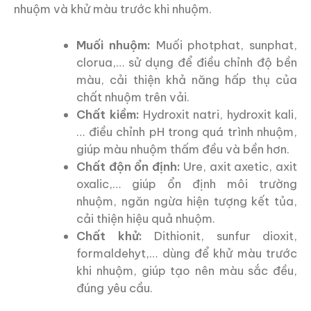
nhuộm và khử màu trước khi nhuộm.
Muối nhuộm:
Muối photphat, sunphat,
clorua,… sử dụng để điều chỉnh độ bền
màu, cải thiện khả năng hấp thụ của
chất nhuộm trên vải.
Chất kiềm:
Hydroxit natri, hydroxit kali,
… điều chỉnh pH trong quá trình nhuộm,
giúp màu nhuộm thấm đều và bền hơn.
Chất độn ổn định:
Ure, axit axetic, axit
oxalic,… giúp ổn định môi trường
nhuộm, ngăn ngừa hiện tượng kết tủa,
cải thiện hiệu quả nhuộm.
Chất khử:
Dithionit, sunfur dioxit,
formaldehyt,… dùng để khử màu trước
khi nhuộm, giúp tạo nên màu sắc đều,
đúng yêu cầu.