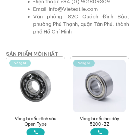
Điện thoại: +84 (0) 901809309
Email: Info@Vietextile.com
Văn phòng: 82C Quách Đình Bảo,
phường Phú Thạnh, quận Tân Phú, thành
phố Hồ Chí Minh
SẢN PHẨM MỚI NHẤT
Vòng bi
Vòng bi
Vòng bi cầu rãnh sâu
Vòng bi cầu hai dãy
Open Type
5200-ZZ