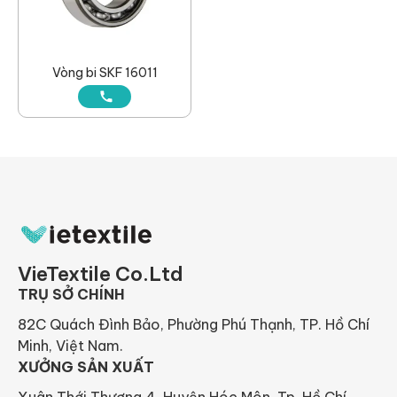
Vòng bi SKF 16011
VieTextile Co.Ltd
TRỤ SỞ CHÍNH
82C Quách Đình Bảo, Phường Phú Thạnh, TP. Hồ Chí
Minh, Việt Nam.
XƯỞNG SẢN XUẤT
Xuân Thới Thượng 4, Huyện Hóc Môn, Tp. Hồ Chí