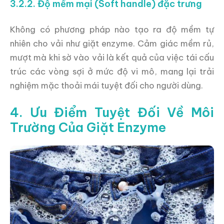
3.2.2. Độ mềm mại (Soft handle) đặc trưng
Không có phương pháp nào tạo ra độ mềm tự
nhiên cho vải như giặt enzyme. Cảm giác mềm rủ,
mượt mà khi sờ vào vải là kết quả của việc tái cấu
trúc các vòng sợi ở mức độ vi mô, mang lại trải
nghiệm mặc thoải mái tuyệt đối cho người dùng.
4. Ưu Điểm Tuyệt Đối Về Môi
Trường Của Giặt Enzyme