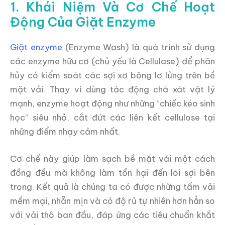
1. Khái Niệm Và Cơ Chế Hoạt
Động Của Giặt Enzyme
Giặt enzyme
(Enzyme Wash) là quá trình sử dụng
các enzyme hữu cơ (chủ yếu là Cellulase) để phân
hủy có kiểm soát các sợi xơ bông lơ lửng trên bề
mặt vải. Thay vì dùng tác động chà xát vật lý
mạnh, enzyme hoạt động như những “chiếc kéo sinh
học” siêu nhỏ, cắt đứt các liên kết cellulose tại
những điểm nhạy cảm nhất.
Cơ chế này giúp làm sạch bề mặt vải một cách
đồng đều mà không làm tổn hại đến lõi sợi bên
trong. Kết quả là chúng ta có được những tấm vải
mềm mại, nhẵn mịn và có độ rủ tự nhiên hơn hẳn so
với vải thô ban đầu, đáp ứng các tiêu chuẩn khắt