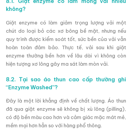
8.1. Giặt enzyme có làm mỏng vải nhiều
không?
Giặt enzyme có làm giảm trọng lượng vải một
chút do loại bỏ các xơ bông bề mặt, nhưng nếu
quy trình được kiểm soát tốt, sức bền của vải vẫn
hoàn toàn đảm bảo. Thực tế, vải sau khi giặt
enzyme thường bền hơn về lâu dài vì không còn
hiện tượng xơ lông gây ma sát làm mòn vải.
8.2. Tại sao áo thun cao cấp thường ghi
“Enzyme Washed”?
Đây là một lời khẳng định về chất lượng. Áo thun
đã qua giặt enzyme sẽ không bị xù lông (pilling),
có độ bền màu cao hơn và cảm giác mặc mát mẻ,
mềm mại hơn hẳn so với hàng phổ thông.