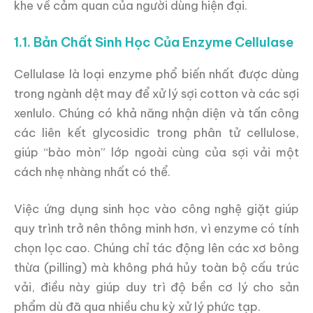
khe về cảm quan của người dùng hiện đại.
1.1. Bản Chất Sinh Học Của Enzyme Cellulase
Cellulase là loại enzyme phổ biến nhất được dùng
trong ngành dệt may để xử lý sợi cotton và các sợi
xenlulo. Chúng có khả năng nhận diện và tấn công
các liên kết glycosidic trong phân tử cellulose,
giúp “bào mòn” lớp ngoài cùng của sợi vải một
cách nhẹ nhàng nhất có thể.
Việc ứng dụng sinh học vào công nghệ giặt giúp
quy trình trở nên thông minh hơn, vì enzyme có tính
chọn lọc cao. Chúng chỉ tác động lên các xơ bông
thừa (pilling) mà không phá hủy toàn bộ cấu trúc
vải, điều này giúp duy trì độ bền cơ lý cho sản
phẩm dù đã qua nhiều chu kỳ xử lý phức tạp.