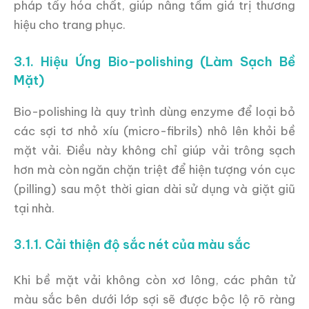
pháp tẩy hóa chất, giúp nâng tầm giá trị thương
hiệu cho trang phục.
3.1. Hiệu Ứng Bio-polishing (Làm Sạch Bề
Mặt)
Bio-polishing là quy trình dùng enzyme để loại bỏ
các sợi tơ nhỏ xíu (micro-fibrils) nhô lên khỏi bề
mặt vải. Điều này không chỉ giúp vải trông sạch
hơn mà còn ngăn chặn triệt để hiện tượng vón cục
(pilling) sau một thời gian dài sử dụng và giặt giũ
tại nhà.
3.1.1. Cải thiện độ sắc nét của màu sắc
Khi bề mặt vải không còn xơ lông, các phân tử
màu sắc bên dưới lớp sợi sẽ được bộc lộ rõ ràng