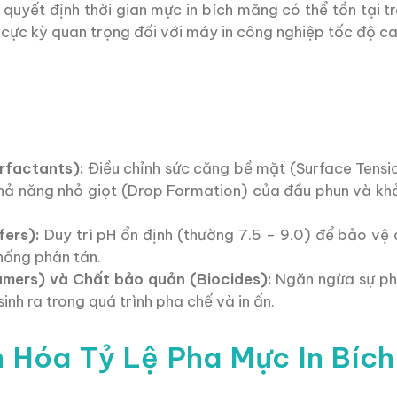
quyết định thời gian mực in bích măng có thể tồn tại t
 cực kỳ quan trọng đối với máy in công nghiệp tốc độ ca
rfactants):
Điều chỉnh sức căng bề mặt (Surface Tens
khả năng nhỏ giọt (Drop Formation) của đầu phun và k
fers):
Duy trì pH ổn định (thường 7.5 – 9.0) để bảo vệ
hống phân tán.
mers) và Chất bảo quản (Biocides):
Ngăn ngừa sự phá
 sinh ra trong quá trình pha chế và in ấn.
 Hóa Tỷ Lệ Pha Mực In Bíc