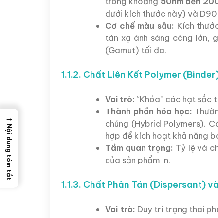
trong khoảng
50nm đến 20
dưới kích thước này) và D90
Cơ chế màu sâu:
Kích thước
tán xạ ánh sáng càng lớn, 
(Gamut) tối đa.
1.1.2. Chất Liên Kết Polymer (Binder
Vai trò:
“Khóa” các hạt sắc tố 
Thành phần hóa học:
Thường
→
chúng (Hybrid Polymers). Cá
Nội dung tóm tắt
hợp để kích hoạt khả năng bá
Tầm quan trọng:
Tỷ lệ và c
của sản phẩm in.
1.1.3. Chất Phân Tán (Dispersant) và
Vai trò:
Duy trì trạng thái ph