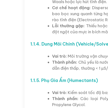
Waals hoặc lực hút tĩnh điện.
Cơ chế hoạt động:
Dispersa
bao bọc xung quanh từng hạt
rào tĩnh điện (Electrostatic 
Lỗi thường gặp:
Thiếu hoặc 
đột ngột của mực in bích mă
1.1.4. Dung Môi Chính (Vehicle/Solv
Vai trò:
Môi trường vận chuy
Thành phần:
Chủ yếu là nước
dẫn điện thấp, thường < 1 µS/
1.1.5. Phụ Gia Ẩm (Humectants)
Vai trò:
Kiểm soát tốc độ ba
Thành phần:
Các loại Poly
Propylene Glycol.