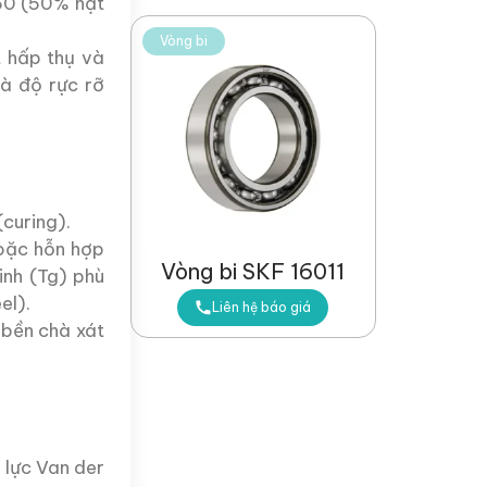
D50 (50% hạt
Vòng bi
t hấp thụ và
và độ rực rỡ
(curing).
hoặc hỗn hợp
Vòng bi SKF 16011
inh (Tg) phù
el).
Liên hệ báo giá
 bền chà xát
 lực Van der