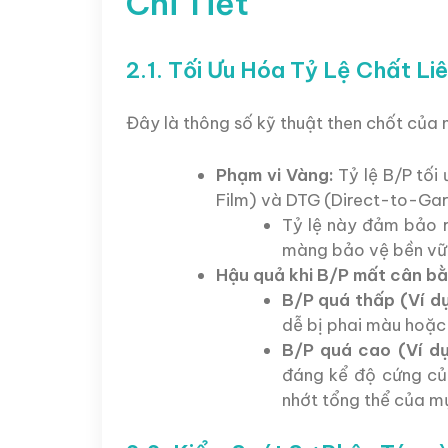
Chi Tiết
2.1. Tối Ưu Hóa Tỷ Lệ Chất Li
Đây là thông số kỹ thuật then chốt của 
Phạm vi Vàng:
Tỷ lệ B/P tối
Film) và DTG (Direct-to-Ga
Tỷ lệ này đảm bảo 
màng bảo vệ bền vữn
Hậu quả khi B/P mất cân bằ
B/P quá thấp (Ví dụ:
dễ bị phai màu hoặc 
B/P quá cao (Ví dụ:
đáng kể độ cứng củ
nhớt tổng thể của m