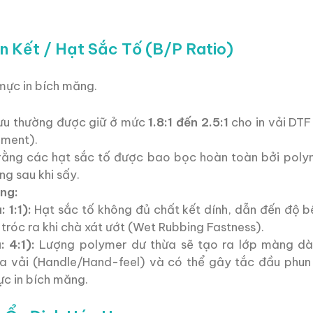
ên Kết / Hạt Sắc Tố (B/P Ratio)
mực in bích măng.
 ưu thường được giữ ở mức
1.8:1 đến 2.5:1
cho in vải DTF
rment).
rằng các hạt sắc tố được bao bọc hoàn toàn bởi polym
g sau khi sấy.
ng:
 1:1):
Hạt sắc tố không đủ chất kết dính, dẫn đến độ b
tróc ra khi chà xát ướt (Wet Rubbing Fastness).
 4:1):
Lượng polymer dư thừa sẽ tạo ra lớp màng dà
a vải (Handle/Hand-feel) và có thể gây tắc đầu phun
ực in bích măng.