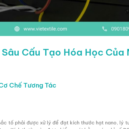
n Sâu Cấu Tạo Hóa Học Của 
à Cơ Chế Tương Tác
ắc tố phải được xử lý để đạt kích thước hạt nano, lý t