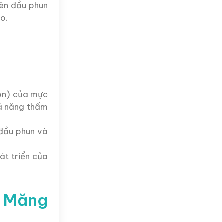
rên đầu phun
o.
ion) của mực
hả năng thấm
 đầu phun và
t triển của
h Măng