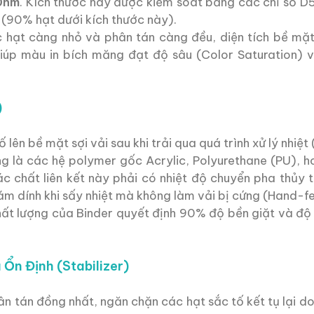
0nm
. Kích thước này được kiểm soát bằng các chỉ số 
 (90% hạt dưới kích thước này).
 hạt càng nhỏ và phân tán càng đều, diện tích bề mặ
giúp màu in bích măng đạt độ sâu (Color Saturation) 
)
lên bề mặt sợi vải sau khi trải qua quá trình xử lý nhiệt 
 là các hệ polymer gốc Acrylic, Polyurethane (PU), 
c chất liên kết này phải có nhiệt độ chuyển pha thủy t
m dính khi sấy nhiệt mà không làm vải bị cứng (Hand-fe
hất lượng của Binder quyết định 90% độ bền giặt và độ
 Ổn Định (Stabilizer)
ân tán đồng nhất, ngăn chặn các hạt sắc tố kết tụ lại do