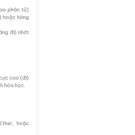
ao phân tử)
e) hoặc hàng
tăng độ nhớt
 cực cao (độ
nh hóa học.
Ether, hoặc