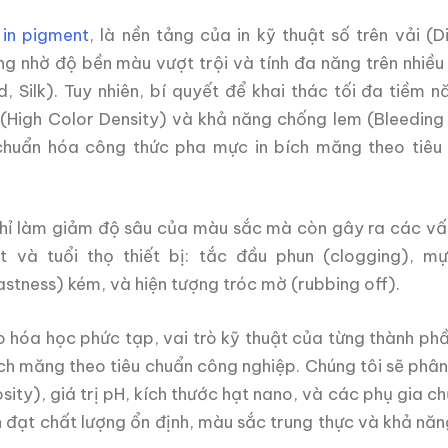
in pigment
, là nền tảng của in kỹ thuật số trên vải (Di
g nhờ độ bền màu vượt trội và tính đa năng trên nhiều l
, Silk). Tuy nhiên, bí quyết để khai thác tối đa tiềm n
High Color Density) và khả năng chống lem (Bleeding 
chuẩn hóa công thức pha mực in bích măng theo tiêu
chỉ làm giảm độ sâu của màu sắc mà còn gây ra các vấ
 và tuổi thọ thiết bị: tắc đầu phun (clogging), mự
stness) kém, và hiện tượng tróc mờ (rubbing off).
o hóa học phức tạp, vai trò kỹ thuật của từng thành ph
ch măng theo tiêu chuẩn công nghiệp. Chúng tôi sẽ phân
sity), giá trị pH, kích thước hạt nano, và các phụ gia c
 đạt chất lượng ổn định, màu sắc trung thực và khả nă