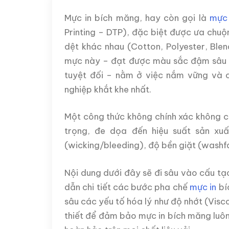
Mực in bích măng, hay còn gọi là
mực 
Printing – DTP), đặc biệt được ưa chuộn
dệt khác nhau (Cotton, Polyester, Blend
mực này – đạt được màu sắc đậm sâu (
tuyệt đối – nằm ở việc nắm vững và 
nghiệp khắt khe nhất.
Một công thức không chính xác không 
trọng, đe dọa đến hiệu suất sản xuất
(wicking/bleeding), độ bền giặt (washfa
Nội dung dưới đây sẽ đi sâu vào cấu tạ
dẫn chi tiết các bước pha chế
mực in
bí
sâu các yếu tố hóa lý như độ nhớt (Visco
thiết để đảm bảo mực in bích măng luôn