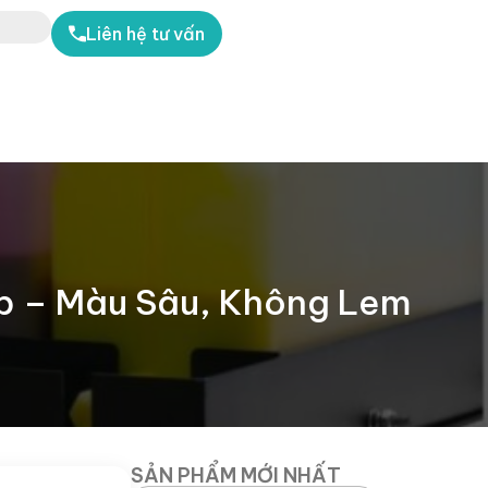
Liên hệ tư vấn
p – Màu Sâu, Không Lem
SẢN PHẨM MỚI NHẤT