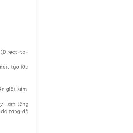
 (Direct-to-
er, tạo lớp
ền giặt kém,
y, làm tăng
 do tăng độ