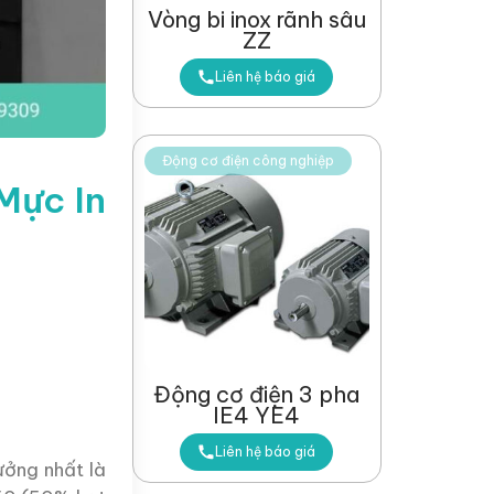
Vòng bi inox rãnh sâu
ZZ
Liên hệ báo giá
Động cơ điện công nghiệp
Mực In
Động cơ điện 3 pha
IE4 YE4
Liên hệ báo giá
ưởng nhất là