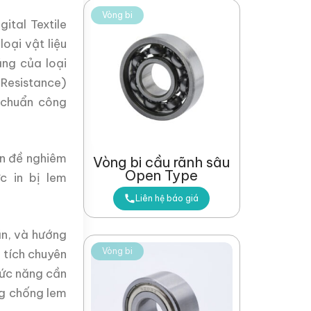
Vòng bi
gital Textile
oại vật liệu
ăng của loại
Resistance)
 chuẩn công
n đề nghiêm
Vòng bi cầu rãnh sâu
Open Type
c in bị lem
Liên hệ báo giá
ần, và hướng
Vòng bi
 tích chuyên
hức năng cần
ng chống lem