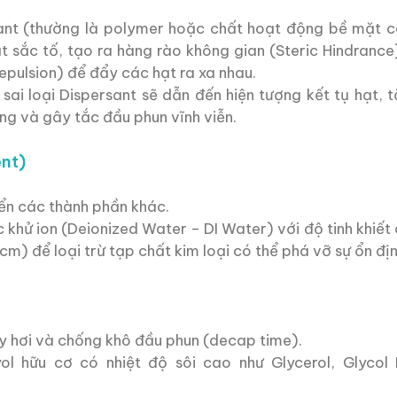
nt (thường là polymer hoặc chất hoạt động bề mặt c
 sắc tố, tạo ra hàng rào không gian (Steric Hindranc
Repulsion) để đẩy các hạt ra xa nhau.
sai loại Dispersant sẽ dẫn đến hiện tượng kết tụ hạt, 
ng và gây tắc đầu phun vĩnh viễn.
ent)
ển các thành phần khác.
 khử ion (Deionized Water – DI Water) với độ tinh khiết
cm) để loại trừ tạp chất kim loại có thể phá vỡ sự ổn đị
y hơi và chống khô đầu phun (decap time).
ol hữu cơ có nhiệt độ sôi cao như Glycerol, Glycol 