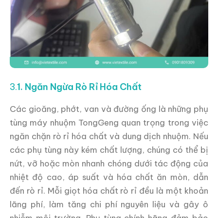
3.
1. Ngăn Ngừa Rò Rỉ Hóa Chất
Các gioăng, phớt, van và đường ống là những phụ
tùng máy nhuộm TongGeng quan trọng trong việc
ngăn chặn rò rỉ hóa chất và dung dịch nhuộm. Nếu
các phụ tùng này kém chất lượng, chúng có thể bị
nứt, vỡ hoặc mòn nhanh chóng dưới tác động của
nhiệt độ cao, áp suất và hóa chất ăn mòn, dẫn
đến rò rỉ. Mỗi giọt hóa chất rò rỉ đều là một khoản
lãng phí, làm tăng chi phí nguyên liệu và gây ô
nhiễm môi trường. Phụ tùng chính hãng đảm bảo