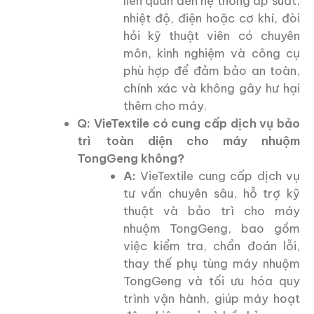
liên quan đến hệ thống áp suất,
nhiệt độ, điện hoặc cơ khí, đòi
hỏi kỹ thuật viên có chuyên
môn, kinh nghiệm và công cụ
phù hợp để đảm bảo an toàn,
chính xác và không gây hư hại
thêm cho máy.
Q: VieTextile có cung cấp dịch vụ bảo
trì toàn diện cho máy nhuộm
TongGeng không?
A:
VieTextile cung cấp dịch vụ
tư vấn chuyên sâu, hỗ trợ kỹ
thuật và bảo trì cho máy
nhuộm TongGeng, bao gồm
việc kiểm tra, chẩn đoán lỗi,
thay thế phụ tùng máy nhuộm
TongGeng và tối ưu hóa quy
trình vận hành, giúp máy hoạt