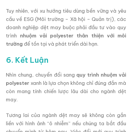
Tuy nhiên, với xu hướng tiêu dùng bền vững và yêu
cầu về ESG (Môi trường – Xã hội – Quản trị), các
doanh nghiệp dệt may buộc phải đầu tư vào quy
trình
nhuộm vải polyester thân thiện với môi
trường
để tồn tại và phát triển dài hạn.
6. Kết Luận
Nhìn chung, chuyển đổi sang
quy trình nhuộm vải
polyester
xanh là lựa chọn không chỉ đúng đắn mà
còn mang tính chiến lược lâu dài cho ngành dệt
may.
Tương lai của ngành dệt may sẽ không còn gắn
liền với hình ảnh “ô nhiễm” nếu chúng ta bắt đầu
chuyển mình từ hôm nay. Việc đổi mới quy trình