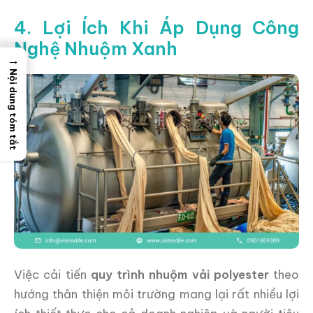
4. Lợi Ích Khi Áp Dụng Công
Nghệ Nhuộm Xanh
→
Nội dung tóm tắt
Việc cải tiến
quy trình nhuộm vải polyester
theo
hướng thân thiện môi trường mang lại rất nhiều lợi