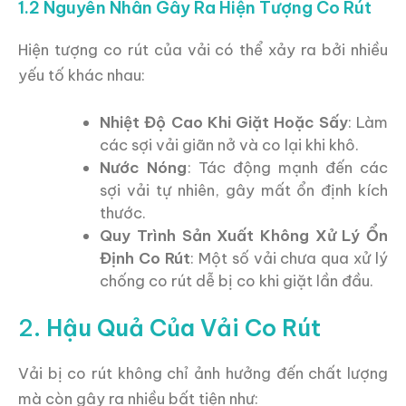
1.2 Nguyên Nhân Gây Ra Hiện Tượng Co Rút
Hiện tượng co rút của vải có thể xảy ra bởi nhiều
yếu tố khác nhau:
Nhiệt Độ Cao Khi Giặt Hoặc Sấy
: Làm
các sợi vải giãn nở và co lại khi khô.
Nước Nóng
: Tác động mạnh đến các
sợi vải tự nhiên, gây mất ổn định kích
thước.
Quy Trình Sản Xuất Không Xử Lý Ổn
Định Co Rút
: Một số vải chưa qua xử lý
chống co rút dễ bị co khi giặt lần đầu.
2.
Hậu Quả Của Vải Co Rút
Vải bị co rút không chỉ ảnh hưởng đến chất lượng
mà còn gây ra nhiều bất tiện như: