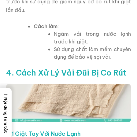
trước khi sử dụng để giảm nguy cơ co rút khi giặt
lần đầu.
Cách làm
:
Ngâm vải trong nước lạnh
trước khi giặt.
Sử dụng chất làm mềm chuyên
dụng để bảo vệ sợi vải.
4.
Cách Xử Lý Vải Đũi Bị Co Rút
→
Nội dung tóm tắt
4.1 Giặt Tay Với Nước Lạnh