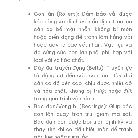
Con lăn (Rollers): Đảm bảo vải được
kéo căng và di chuyển ổn định. Con lăn
cần có bề mặt nhẵn, không bị mòn
hoặc biến dạng để tránh làm hỏng vải
hoặc gây ra các vết nhăn. Vật liệu và
độ cứng của con lăn phải phù hợp với
loại vải và hóa chất.
Dây đai truyền động (Belts): Truyền lực
từ động cơ đến các con lăn. Dây đai
cần có độ bền cao, chịu được nhiệt độ
và hóa chất, không bị trượt hoặc đứt
trong quá trình vận hành.
Bạc đạn/Vòng bi (Bearings): Giúp các
con lăn quay trơn tru, giảm ma sát.
Bạc đạn cần được bôi trơn định kỳ và
thay thế khi có dấu hiệu mòn để tránh
gây kẹt hoặc rung lắc.